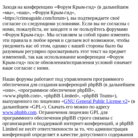
Заходя на конференцию «Форум Крым-гид» (в дальнейшем
«мы», «наш», «Форум Крым-гид»,
«https://crimeaguide.com/forum»), вы подтверждаете своё
согласие со следующими условиями. Если вы не согласны с
ними, пожалуйста, не заходите и не пользуйтесь форумами
«Форум Крым-гид». Мы оставляем за собой право изменять
эти правила в любое время и сделаем всё возможное, чтобы
уведомить вас об этом, однако с вашей стороны было бы
разумным регулярно просматривать этот текст на предмет
изменений, так как использование конференции «Форум
Крым-гид» после обновления/исправления условий означает
ваше согласие с ними.
Наши форумы работают под управлением программного
обеспечения для создания конференций phpBB (в дальнейшем
«они», «программное обеспечение phpBB»,
«www.phpbb.com», «phpBB Limited», «phpBB Teams»),
выпущенного по лицензии «
GNU General Public License v2
» (в
дальнейшем «GPL»). Скачать его можно по адресу
www.phpbb.com
. Ограничения лицензии GPL для
программного обеспечения phpBB строго связаны с
организацией и поддержкой интернет-конференций, и phpBB
Limited не несёт ответственности за то, что администрация
конференций определяет в качестве допустимого содержания