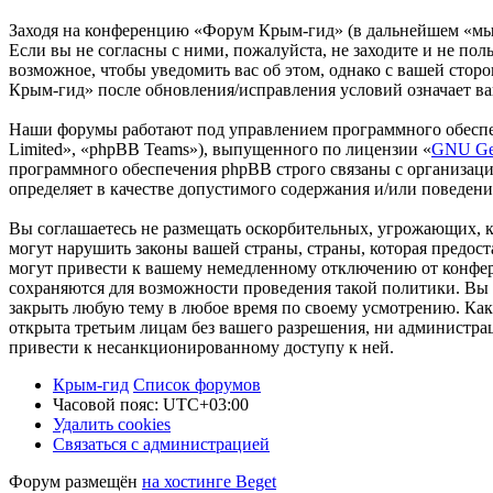
Заходя на конференцию «Форум Крым-гид» (в дальнейшем «мы»,
Если вы не согласны с ними, пожалуйста, не заходите и не по
возможное, чтобы уведомить вас об этом, однако с вашей сто
Крым-гид» после обновления/исправления условий означает ва
Наши форумы работают под управлением программного обеспе
Limited», «phpBB Teams»), выпущенного по лицензии «
GNU Gen
программного обеспечения phpBB строго связаны с организаци
определяет в качестве допустимого содержания и/или поведен
Вы соглашаетесь не размещать оскорбительных, угрожающих, 
могут нарушить законы вашей страны, страны, которая предо
могут привести к вашему немедленному отключению от конфере
сохраняются для возможности проведения такой политики. Вы 
закрыть любую тему в любое время по своему усмотрению. Как 
открыта третьим лицам без вашего разрешения, ни администра
привести к несанкционированному доступу к ней.
Крым-гид
Список форумов
Часовой пояс:
UTC+03:00
Удалить cookies
Связаться с администрацией
Форум размещён
на хостинге Beget