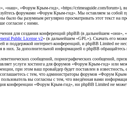
 «наш», «Форум Крым-гид», «https://crimeaguide.com/forum»), 
льзуйтесь форумами «Форум Крым-гид». Мы оставляем за собой пр
роны было бы разумным регулярно просматривать этот текст на 
ше согласие с ними.
чения для создания конференций phpBB (в дальнейшем «они», 
eral Public License v2
» (в дальнейшем «GPL»). Скачать его мож
ей и поддержкой интернет-конференций, и phpBB Limited не нес
ия в них. За дополнительной информацией о phpBB обращайтесь
клеветнических сообщений, порнографических сообщений, приз
ставляет услуги хостинга для форумов «Форум Крым-гид» или м
нции, при этом ваш провайдер будет поставлен в известность, 
соглашаетесь с тем, что администраторы форумов «Форум Крым-
пользователь вы согласны с тем, что введённая вами информация
ция конференции «Форум Крым-гид», ни phpBB Limited не может 