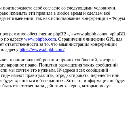
вы подтверждаете своё согласие со следующими условиями.
аво изменять эти правила в любое время и сделаем всё
предмет изменений, так как использование конференции «Форум
«программное обеспечение phpBB», «www.phpbb.com», «phpBB
но по адресу
www.phpbb.com
. Ограничения лицензии GPL для
ёт ответственности за то, что администрация конференций
 по адресу
https://www.phpbb.com/
.
ывов к национальной розни и прочих сообщений, которые
еждународное право. Попытки размещения таких сообщений
если мы сочтём это нужным. IP-адреса всех сообщений
гид» имеют право удалить, отредактировать, перенести или
 будет храниться в базе данных. Хотя эта информация не будет
быть ответственна за действия хакеров, которые могут