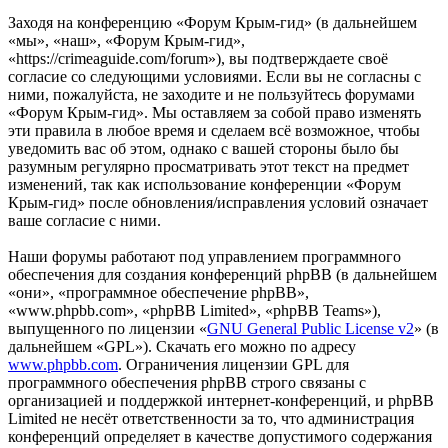
Заходя на конференцию «Форум Крым-гид» (в дальнейшем
«мы», «наш», «Форум Крым-гид»,
«https://crimeaguide.com/forum»), вы подтверждаете своё
согласие со следующими условиями. Если вы не согласны с
ними, пожалуйста, не заходите и не пользуйтесь форумами
«Форум Крым-гид». Мы оставляем за собой право изменять
эти правила в любое время и сделаем всё возможное, чтобы
уведомить вас об этом, однако с вашей стороны было бы
разумным регулярно просматривать этот текст на предмет
изменений, так как использование конференции «Форум
Крым-гид» после обновления/исправления условий означает
ваше согласие с ними.
Наши форумы работают под управлением программного
обеспечения для создания конференций phpBB (в дальнейшем
«они», «программное обеспечение phpBB»,
«www.phpbb.com», «phpBB Limited», «phpBB Teams»),
выпущенного по лицензии «
GNU General Public License v2
» (в
дальнейшем «GPL»). Скачать его можно по адресу
www.phpbb.com
. Ограничения лицензии GPL для
программного обеспечения phpBB строго связаны с
организацией и поддержкой интернет-конференций, и phpBB
Limited не несёт ответственности за то, что администрация
конференций определяет в качестве допустимого содержания