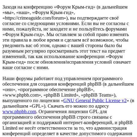
Заходя на конференцию «Форум Крым-гид» (в дальнейшем
«мы», «наш», «Форум Крым-гид»,
«https://crimeaguide.com/forum»), вы подтверждаете своё
согласие со следующими условиями. Если вы не согласны с
ними, пожалуйста, не заходите и не пользуйтесь форумами
«Форум Крым-гид». Мы оставляем за собой право изменять
эти правила в любое время и сделаем всё возможное, чтобы
уведомить вас об этом, однако с вашей стороны было бы
разумным регулярно просматривать этот текст на предмет
изменений, так как использование конференции «Форум
Крым-гид» после обновления/исправления условий означает
ваше согласие с ними.
Наши форумы работают под управлением программного
обеспечения для создания конференций phpBB (в дальнейшем
«они», «программное обеспечение phpBB»,
«www.phpbb.com», «phpBB Limited», «phpBB Teams»),
выпущенного по лицензии «
GNU General Public License v2
» (в
дальнейшем «GPL»). Скачать его можно по адресу
www.phpbb.com
. Ограничения лицензии GPL для
программного обеспечения phpBB строго связаны с
организацией и поддержкой интернет-конференций, и phpBB
Limited не несёт ответственности за то, что администрация
конференций определяет в качестве допустимого содержания