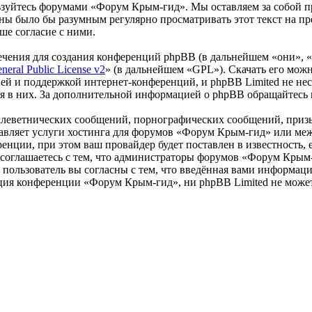
льзуйтесь форумами «Форум Крым-гид». Мы оставляем за собой пр
роны было бы разумным регулярно просматривать этот текст на 
ше согласие с ними.
чения для создания конференций phpBB (в дальнейшем «они», 
eral Public License v2
» (в дальнейшем «GPL»). Скачать его мож
ей и поддержкой интернет-конференций, и phpBB Limited не нес
ия в них. За дополнительной информацией о phpBB обращайтесь
клеветнических сообщений, порнографических сообщений, приз
ставляет услуги хостинга для форумов «Форум Крым-гид» или м
нции, при этом ваш провайдер будет поставлен в известность, 
соглашаетесь с тем, что администраторы форумов «Форум Крым-
пользователь вы согласны с тем, что введённая вами информация
ция конференции «Форум Крым-гид», ни phpBB Limited не может 