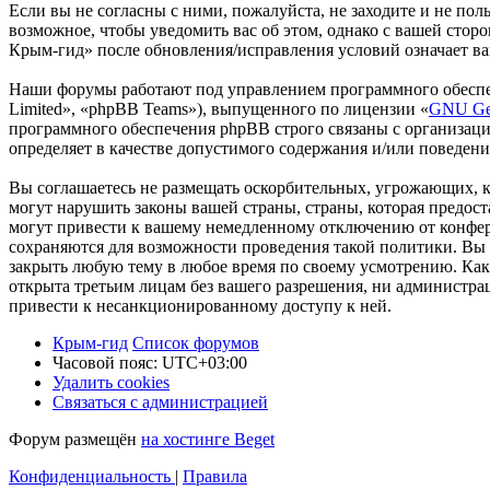
Если вы не согласны с ними, пожалуйста, не заходите и не по
возможное, чтобы уведомить вас об этом, однако с вашей сто
Крым-гид» после обновления/исправления условий означает ва
Наши форумы работают под управлением программного обеспе
Limited», «phpBB Teams»), выпущенного по лицензии «
GNU Gen
программного обеспечения phpBB строго связаны с организаци
определяет в качестве допустимого содержания и/или поведен
Вы соглашаетесь не размещать оскорбительных, угрожающих, 
могут нарушить законы вашей страны, страны, которая предо
могут привести к вашему немедленному отключению от конфере
сохраняются для возможности проведения такой политики. Вы 
закрыть любую тему в любое время по своему усмотрению. Как 
открыта третьим лицам без вашего разрешения, ни администра
привести к несанкционированному доступу к ней.
Крым-гид
Список форумов
Часовой пояс:
UTC+03:00
Удалить cookies
Связаться с администрацией
Форум размещён
на хостинге Beget
Конфиденциальность
|
Правила