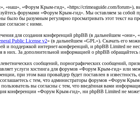
 «наш», «Форум Крым-гид», «https://crimeaguide.com/forum»), 
льзуйтесь форумами «Форум Крым-гид». Мы оставляем за собой пр
роны было бы разумным регулярно просматривать этот текст на 
ше согласие с ними.
чения для создания конференций phpBB (в дальнейшем «они», 
eral Public License v2
» (в дальнейшем «GPL»). Скачать его мож
ей и поддержкой интернет-конференций, и phpBB Limited не нес
ия в них. За дополнительной информацией о phpBB обращайтесь
клеветнических сообщений, порнографических сообщений, приз
ставляет услуги хостинга для форумов «Форум Крым-гид» или м
нции, при этом ваш провайдер будет поставлен в известность, 
соглашаетесь с тем, что администраторы форумов «Форум Крым-
пользователь вы согласны с тем, что введённая вами информация
ция конференции «Форум Крым-гид», ни phpBB Limited не может 