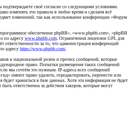
вы подтверждаете своё согласие со следующими условиями.
аво изменять эти правила в любое время и сделаем всё
предмет изменений, так как использование конференции «Форум
«программное обеспечение phpBB», «www.phpbb.com», «phpBB
но по адресу
www.phpbb.com
. Ограничения лицензии GPL для
ёт ответственности за то, что администрация конференций
 по адресу
https://www.phpbb.com/
.
ывов к национальной розни и прочих сообщений, которые
еждународное право. Попытки размещения таких сообщений
если мы сочтём это нужным. IP-адреса всех сообщений
гид» имеют право удалить, отредактировать, перенести или
 будет храниться в базе данных. Хотя эта информация не будет
быть ответственна за действия хакеров, которые могут