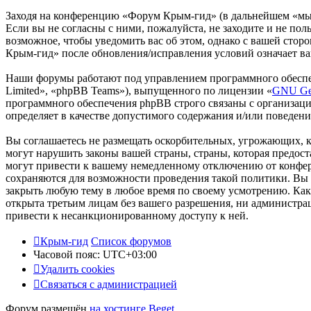
Заходя на конференцию «Форум Крым-гид» (в дальнейшем «мы»,
Если вы не согласны с ними, пожалуйста, не заходите и не по
возможное, чтобы уведомить вас об этом, однако с вашей сто
Крым-гид» после обновления/исправления условий означает ва
Наши форумы работают под управлением программного обеспе
Limited», «phpBB Teams»), выпущенного по лицензии «
GNU Gen
программного обеспечения phpBB строго связаны с организаци
определяет в качестве допустимого содержания и/или поведен
Вы соглашаетесь не размещать оскорбительных, угрожающих, 
могут нарушить законы вашей страны, страны, которая предо
могут привести к вашему немедленному отключению от конфере
сохраняются для возможности проведения такой политики. Вы 
закрыть любую тему в любое время по своему усмотрению. Как 
открыта третьим лицам без вашего разрешения, ни администра
привести к несанкционированному доступу к ней.
Крым-гид
Список форумов
Часовой пояс:
UTC+03:00
Удалить cookies
Связаться с администрацией
Форум размещён
на хостинге Beget