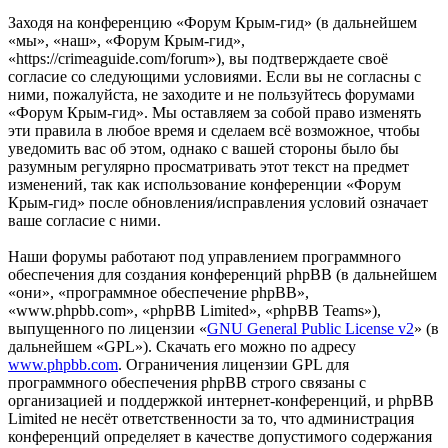
Заходя на конференцию «Форум Крым-гид» (в дальнейшем
«мы», «наш», «Форум Крым-гид»,
«https://crimeaguide.com/forum»), вы подтверждаете своё
согласие со следующими условиями. Если вы не согласны с
ними, пожалуйста, не заходите и не пользуйтесь форумами
«Форум Крым-гид». Мы оставляем за собой право изменять
эти правила в любое время и сделаем всё возможное, чтобы
уведомить вас об этом, однако с вашей стороны было бы
разумным регулярно просматривать этот текст на предмет
изменений, так как использование конференции «Форум
Крым-гид» после обновления/исправления условий означает
ваше согласие с ними.
Наши форумы работают под управлением программного
обеспечения для создания конференций phpBB (в дальнейшем
«они», «программное обеспечение phpBB»,
«www.phpbb.com», «phpBB Limited», «phpBB Teams»),
выпущенного по лицензии «
GNU General Public License v2
» (в
дальнейшем «GPL»). Скачать его можно по адресу
www.phpbb.com
. Ограничения лицензии GPL для
программного обеспечения phpBB строго связаны с
организацией и поддержкой интернет-конференций, и phpBB
Limited не несёт ответственности за то, что администрация
конференций определяет в качестве допустимого содержания