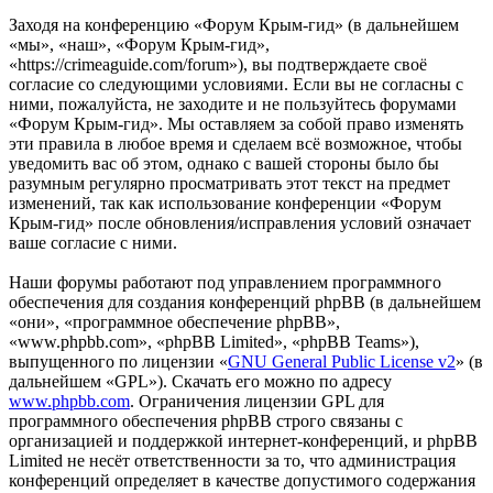
Заходя на конференцию «Форум Крым-гид» (в дальнейшем
«мы», «наш», «Форум Крым-гид»,
«https://crimeaguide.com/forum»), вы подтверждаете своё
согласие со следующими условиями. Если вы не согласны с
ними, пожалуйста, не заходите и не пользуйтесь форумами
«Форум Крым-гид». Мы оставляем за собой право изменять
эти правила в любое время и сделаем всё возможное, чтобы
уведомить вас об этом, однако с вашей стороны было бы
разумным регулярно просматривать этот текст на предмет
изменений, так как использование конференции «Форум
Крым-гид» после обновления/исправления условий означает
ваше согласие с ними.
Наши форумы работают под управлением программного
обеспечения для создания конференций phpBB (в дальнейшем
«они», «программное обеспечение phpBB»,
«www.phpbb.com», «phpBB Limited», «phpBB Teams»),
выпущенного по лицензии «
GNU General Public License v2
» (в
дальнейшем «GPL»). Скачать его можно по адресу
www.phpbb.com
. Ограничения лицензии GPL для
программного обеспечения phpBB строго связаны с
организацией и поддержкой интернет-конференций, и phpBB
Limited не несёт ответственности за то, что администрация
конференций определяет в качестве допустимого содержания