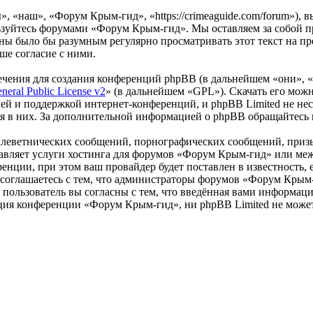
 «наш», «Форум Крым-гид», «https://crimeaguide.com/forum»), 
льзуйтесь форумами «Форум Крым-гид». Мы оставляем за собой пр
роны было бы разумным регулярно просматривать этот текст на 
ше согласие с ними.
чения для создания конференций phpBB (в дальнейшем «они», 
eral Public License v2
» (в дальнейшем «GPL»). Скачать его мож
ей и поддержкой интернет-конференций, и phpBB Limited не нес
ия в них. За дополнительной информацией о phpBB обращайтесь
клеветнических сообщений, порнографических сообщений, приз
ставляет услуги хостинга для форумов «Форум Крым-гид» или м
нции, при этом ваш провайдер будет поставлен в известность, 
соглашаетесь с тем, что администраторы форумов «Форум Крым-
пользователь вы согласны с тем, что введённая вами информация
ция конференции «Форум Крым-гид», ни phpBB Limited не может 