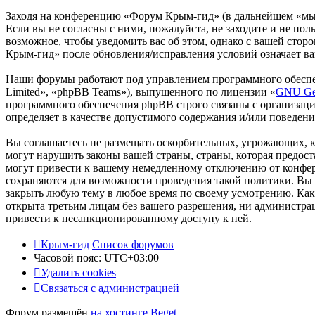
Заходя на конференцию «Форум Крым-гид» (в дальнейшем «мы»,
Если вы не согласны с ними, пожалуйста, не заходите и не по
возможное, чтобы уведомить вас об этом, однако с вашей сто
Крым-гид» после обновления/исправления условий означает ва
Наши форумы работают под управлением программного обеспе
Limited», «phpBB Teams»), выпущенного по лицензии «
GNU Gen
программного обеспечения phpBB строго связаны с организаци
определяет в качестве допустимого содержания и/или поведен
Вы соглашаетесь не размещать оскорбительных, угрожающих, 
могут нарушить законы вашей страны, страны, которая предо
могут привести к вашему немедленному отключению от конфере
сохраняются для возможности проведения такой политики. Вы 
закрыть любую тему в любое время по своему усмотрению. Как 
открыта третьим лицам без вашего разрешения, ни администра
привести к несанкционированному доступу к ней.
Крым-гид
Список форумов
Часовой пояс:
UTC+03:00
Удалить cookies
Связаться с администрацией
Форум размещён
на хостинге Beget