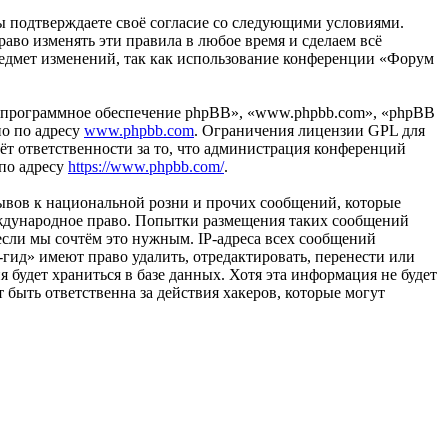
вы подтверждаете своё согласие со следующими условиями.
аво изменять эти правила в любое время и сделаем всё
предмет изменений, так как использование конференции «Форум
«программное обеспечение phpBB», «www.phpbb.com», «phpBB
но по адресу
www.phpbb.com
. Ограничения лицензии GPL для
ёт ответственности за то, что администрация конференций
 по адресу
https://www.phpbb.com/
.
ывов к национальной розни и прочих сообщений, которые
еждународное право. Попытки размещения таких сообщений
если мы сочтём это нужным. IP-адреса всех сообщений
гид» имеют право удалить, отредактировать, перенести или
 будет храниться в базе данных. Хотя эта информация не будет
быть ответственна за действия хакеров, которые могут