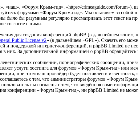
 «наш», «Форум Крым-гид», «https://crimeaguide.com/forum»), 
льзуйтесь форумами «Форум Крым-гид». Мы оставляем за собой пр
роны было бы разумным регулярно просматривать этот текст на 
ше согласие с ними.
чения для создания конференций phpBB (в дальнейшем «они», 
eral Public License v2
» (в дальнейшем «GPL»). Скачать его мож
ей и поддержкой интернет-конференций, и phpBB Limited не нес
ия в них. За дополнительной информацией о phpBB обращайтесь
клеветнических сообщений, порнографических сообщений, приз
ставляет услуги хостинга для форумов «Форум Крым-гид» или м
нции, при этом ваш провайдер будет поставлен в известность, 
соглашаетесь с тем, что администраторы форумов «Форум Крым-
пользователь вы согласны с тем, что введённая вами информация
ция конференции «Форум Крым-гид», ни phpBB Limited не может 