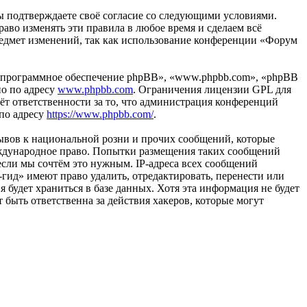
вы подтверждаете своё согласие со следующими условиями.
аво изменять эти правила в любое время и сделаем всё
предмет изменений, так как использование конференции «Форум
«программное обеспечение phpBB», «www.phpbb.com», «phpBB
но по адресу
www.phpbb.com
. Ограничения лицензии GPL для
ёт ответственности за то, что администрация конференций
 по адресу
https://www.phpbb.com/
.
ывов к национальной розни и прочих сообщений, которые
еждународное право. Попытки размещения таких сообщений
если мы сочтём это нужным. IP-адреса всех сообщений
гид» имеют право удалить, отредактировать, перенести или
 будет храниться в базе данных. Хотя эта информация не будет
быть ответственна за действия хакеров, которые могут