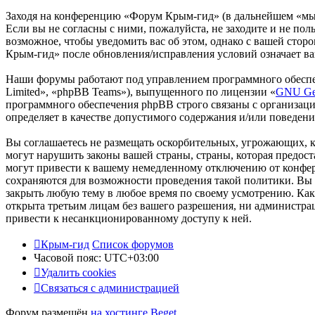
Заходя на конференцию «Форум Крым-гид» (в дальнейшем «мы»,
Если вы не согласны с ними, пожалуйста, не заходите и не по
возможное, чтобы уведомить вас об этом, однако с вашей сто
Крым-гид» после обновления/исправления условий означает ва
Наши форумы работают под управлением программного обеспе
Limited», «phpBB Teams»), выпущенного по лицензии «
GNU Gen
программного обеспечения phpBB строго связаны с организаци
определяет в качестве допустимого содержания и/или поведен
Вы соглашаетесь не размещать оскорбительных, угрожающих, 
могут нарушить законы вашей страны, страны, которая предо
могут привести к вашему немедленному отключению от конфере
сохраняются для возможности проведения такой политики. Вы 
закрыть любую тему в любое время по своему усмотрению. Как 
открыта третьим лицам без вашего разрешения, ни администра
привести к несанкционированному доступу к ней.
Крым-гид
Список форумов
Часовой пояс:
UTC+03:00
Удалить cookies
Связаться с администрацией
Форум размещён
на хостинге Beget