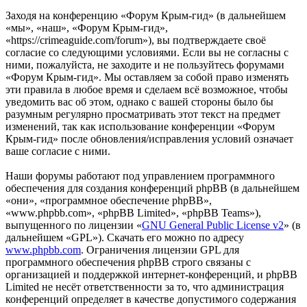
Заходя на конференцию «Форум Крым-гид» (в дальнейшем
«мы», «наш», «Форум Крым-гид»,
«https://crimeaguide.com/forum»), вы подтверждаете своё
согласие со следующими условиями. Если вы не согласны с
ними, пожалуйста, не заходите и не пользуйтесь форумами
«Форум Крым-гид». Мы оставляем за собой право изменять
эти правила в любое время и сделаем всё возможное, чтобы
уведомить вас об этом, однако с вашей стороны было бы
разумным регулярно просматривать этот текст на предмет
изменений, так как использование конференции «Форум
Крым-гид» после обновления/исправления условий означает
ваше согласие с ними.
Наши форумы работают под управлением программного
обеспечения для создания конференций phpBB (в дальнейшем
«они», «программное обеспечение phpBB»,
«www.phpbb.com», «phpBB Limited», «phpBB Teams»),
выпущенного по лицензии «
GNU General Public License v2
» (в
дальнейшем «GPL»). Скачать его можно по адресу
www.phpbb.com
. Ограничения лицензии GPL для
программного обеспечения phpBB строго связаны с
организацией и поддержкой интернет-конференций, и phpBB
Limited не несёт ответственности за то, что администрация
конференций определяет в качестве допустимого содержания