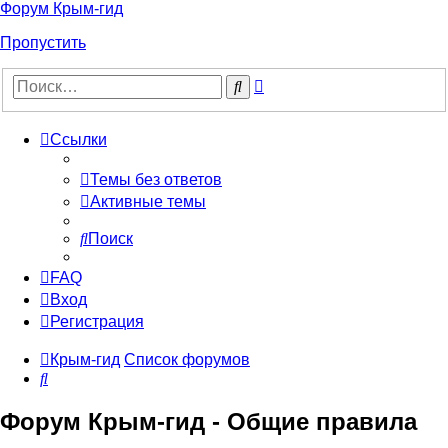
Форум Крым-гид
Пропустить
Расширенный
Поиск
поиск
Ссылки
Темы без ответов
Активные темы
Поиск
FAQ
Вход
Регистрация
Крым-гид
Список форумов
Поиск
Форум Крым-гид - Общие правила