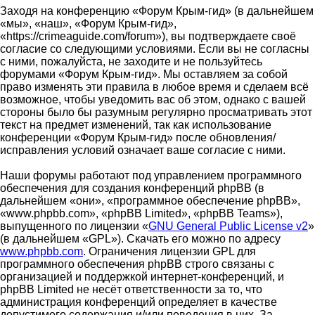
Заходя на конференцию «Форум Крым-гид» (в дальнейшем
«мы», «наш», «Форум Крым-гид»,
«https://crimeaguide.com/forum»), вы подтверждаете своё
согласие со следующими условиями. Если вы не согласны
с ними, пожалуйста, не заходите и не пользуйтесь
форумами «Форум Крым-гид». Мы оставляем за собой
право изменять эти правила в любое время и сделаем всё
возможное, чтобы уведомить вас об этом, однако с вашей
стороны было бы разумным регулярно просматривать этот
текст на предмет изменений, так как использование
конференции «Форум Крым-гид» после обновления/
исправления условий означает ваше согласие с ними.
Наши форумы работают под управлением программного
обеспечения для создания конференций phpBB (в
дальнейшем «они», «программное обеспечение phpBB»,
«www.phpbb.com», «phpBB Limited», «phpBB Teams»),
выпущенного по лицензии «
GNU General Public License v2
»
(в дальнейшем «GPL»). Скачать его можно по адресу
www.phpbb.com
. Ограничения лицензии GPL для
программного обеспечения phpBB строго связаны с
организацией и поддержкой интернет-конференций, и
phpBB Limited не несёт ответственности за то, что
администрация конференций определяет в качестве
допустимого содержания и/или поведения в них. За