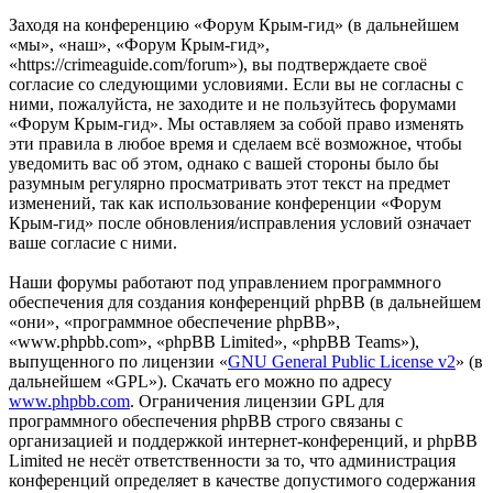
Заходя на конференцию «Форум Крым-гид» (в дальнейшем
«мы», «наш», «Форум Крым-гид»,
«https://crimeaguide.com/forum»), вы подтверждаете своё
согласие со следующими условиями. Если вы не согласны с
ними, пожалуйста, не заходите и не пользуйтесь форумами
«Форум Крым-гид». Мы оставляем за собой право изменять
эти правила в любое время и сделаем всё возможное, чтобы
уведомить вас об этом, однако с вашей стороны было бы
разумным регулярно просматривать этот текст на предмет
изменений, так как использование конференции «Форум
Крым-гид» после обновления/исправления условий означает
ваше согласие с ними.
Наши форумы работают под управлением программного
обеспечения для создания конференций phpBB (в дальнейшем
«они», «программное обеспечение phpBB»,
«www.phpbb.com», «phpBB Limited», «phpBB Teams»),
выпущенного по лицензии «
GNU General Public License v2
» (в
дальнейшем «GPL»). Скачать его можно по адресу
www.phpbb.com
. Ограничения лицензии GPL для
программного обеспечения phpBB строго связаны с
организацией и поддержкой интернет-конференций, и phpBB
Limited не несёт ответственности за то, что администрация
конференций определяет в качестве допустимого содержания