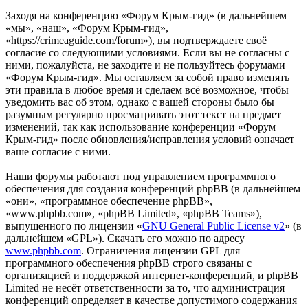
Заходя на конференцию «Форум Крым-гид» (в дальнейшем
«мы», «наш», «Форум Крым-гид»,
«https://crimeaguide.com/forum»), вы подтверждаете своё
согласие со следующими условиями. Если вы не согласны с
ними, пожалуйста, не заходите и не пользуйтесь форумами
«Форум Крым-гид». Мы оставляем за собой право изменять
эти правила в любое время и сделаем всё возможное, чтобы
уведомить вас об этом, однако с вашей стороны было бы
разумным регулярно просматривать этот текст на предмет
изменений, так как использование конференции «Форум
Крым-гид» после обновления/исправления условий означает
ваше согласие с ними.
Наши форумы работают под управлением программного
обеспечения для создания конференций phpBB (в дальнейшем
«они», «программное обеспечение phpBB»,
«www.phpbb.com», «phpBB Limited», «phpBB Teams»),
выпущенного по лицензии «
GNU General Public License v2
» (в
дальнейшем «GPL»). Скачать его можно по адресу
www.phpbb.com
. Ограничения лицензии GPL для
программного обеспечения phpBB строго связаны с
организацией и поддержкой интернет-конференций, и phpBB
Limited не несёт ответственности за то, что администрация
конференций определяет в качестве допустимого содержания