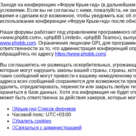
Заходя на конференцию «Форум Крым-гид» (в дальнейшем «м
условиями. Если вы не согласны с ними, пожалуйста, не з
время и сделаем всё возможное, чтобы уведомить вас об э
использование конференции «Форум Крым-гид» после обно
Наши форумы работают под управлением программного об
«www.phpbb.com», «phpBB Limited», «phpBB Teams»), выпу
www.phpbb.com
. Ограничения лицензии GPL для программн
ответственности за то, что администрация конференций о
обращайтесь по адресу
https://www.phpbb.com/
.
Вы соглашаетесь не размещать оскорбительных, угрожающи
которые могут нарушить законы вашей страны, страны, ко
таких сообщений могут привести к вашему немедленному от
адреса всех сообщений сохраняются для возможности пров
удалить, отредактировать, перенести или закрыть любую т
храниться в базе данных. Хотя эта информация не будет о
может быть ответственна за действия хакеров, которые мог
Крым-гид
Список форумов
Часовой пояс:
UTC+03:00
Удалить cookies
Связаться с администрацией