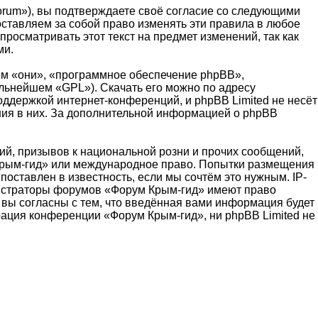
orum»), вы подтверждаете своё согласие со следующими
оставляем за собой право изменять эти правила в любое
росматривать этот текст на предмет изменений, так как
ми.
м «они», «программное обеспечение phpBB»,
альнейшем «GPL»). Скачать его можно по адресу
оддержкой интернет-конференций, и phpBB Limited не несёт
ения в них. За дополнительной информацией о phpBB
й, призывов к национальной розни и прочих сообщений,
 Крым-гид» или международное право. Попытки размещения
оставлен в известность, если мы сочтём это нужным. IP-
нистраторы форумов «Форум Крым-гид» имеют право
 вы согласны с тем, что введённая вами информация будет
рация конференции «Форум Крым-гид», ни phpBB Limited не