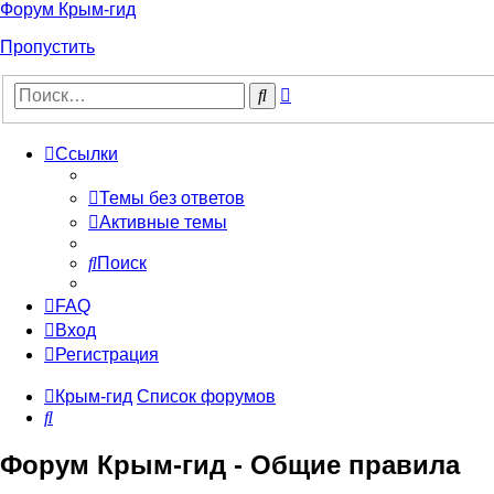
Форум Крым-гид
Пропустить
Расширенный
Поиск
поиск
Ссылки
Темы без ответов
Активные темы
Поиск
FAQ
Вход
Регистрация
Крым-гид
Список форумов
Поиск
Форум Крым-гид - Общие правила