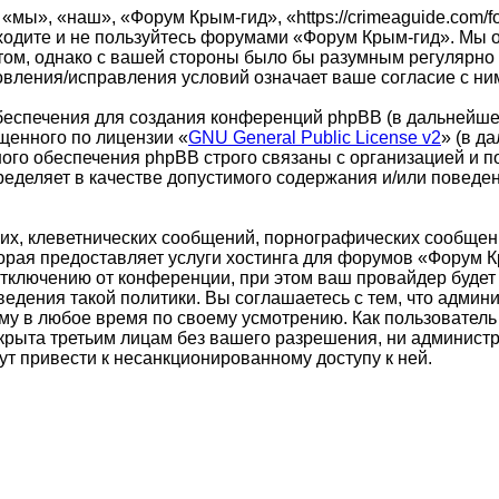
ы», «наш», «Форум Крым-гид», «https://crimeaguide.com/f
аходите и не пользуйтесь форумами «Форум Крым-гид». Мы 
том, однако с вашей стороны было бы разумным регулярно п
вления/исправления условий означает ваше согласие с ни
еспечения для создания конференций phpBB (в дальнейше
щенного по лицензии «
GNU General Public License v2
» (в д
ого обеспечения phpBB строго связаны с организацией и п
пределяет в качестве допустимого содержания и/или повед
х, клеветнических сообщений, порнографических сообщени
торая предоставляет услуги хостинга для форумов «Форум
ключению от конференции, при этом ваш провайдер будет п
едения такой политики. Вы соглашаетесь с тем, что адми
ему в любое время по своему усмотрению. Как пользователь
ткрыта третьим лицам без вашего разрешения, ни админист
ут привести к несанкционированному доступу к ней.