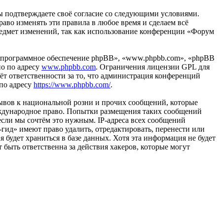
вы подтверждаете своё согласие со следующими условиями.
аво изменять эти правила в любое время и сделаем всё
предмет изменений, так как использование конференции «Форум
«программное обеспечение phpBB», «www.phpbb.com», «phpBB
но по адресу
www.phpbb.com
. Ограничения лицензии GPL для
ёт ответственности за то, что администрация конференций
 по адресу
https://www.phpbb.com/
.
ывов к национальной розни и прочих сообщений, которые
еждународное право. Попытки размещения таких сообщений
если мы сочтём это нужным. IP-адреса всех сообщений
гид» имеют право удалить, отредактировать, перенести или
 будет храниться в базе данных. Хотя эта информация не будет
быть ответственна за действия хакеров, которые могут