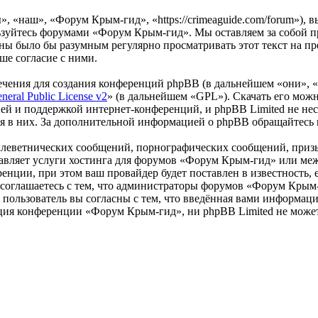
 «наш», «Форум Крым-гид», «https://crimeaguide.com/forum»), 
льзуйтесь форумами «Форум Крым-гид». Мы оставляем за собой пр
роны было бы разумным регулярно просматривать этот текст на 
ше согласие с ними.
чения для создания конференций phpBB (в дальнейшем «они», 
eral Public License v2
» (в дальнейшем «GPL»). Скачать его мож
ей и поддержкой интернет-конференций, и phpBB Limited не нес
ия в них. За дополнительной информацией о phpBB обращайтесь
клеветнических сообщений, порнографических сообщений, приз
ставляет услуги хостинга для форумов «Форум Крым-гид» или м
нции, при этом ваш провайдер будет поставлен в известность, 
соглашаетесь с тем, что администраторы форумов «Форум Крым-
пользователь вы согласны с тем, что введённая вами информация
ция конференции «Форум Крым-гид», ни phpBB Limited не может 