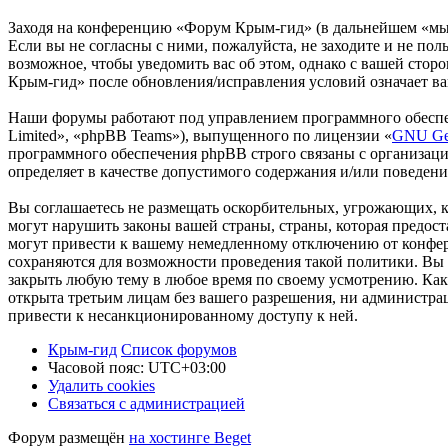
Заходя на конференцию «Форум Крым-гид» (в дальнейшем «мы»,
Если вы не согласны с ними, пожалуйста, не заходите и не по
возможное, чтобы уведомить вас об этом, однако с вашей сто
Крым-гид» после обновления/исправления условий означает ва
Наши форумы работают под управлением программного обеспе
Limited», «phpBB Teams»), выпущенного по лицензии «
GNU Gen
программного обеспечения phpBB строго связаны с организаци
определяет в качестве допустимого содержания и/или поведен
Вы соглашаетесь не размещать оскорбительных, угрожающих, 
могут нарушить законы вашей страны, страны, которая предо
могут привести к вашему немедленному отключению от конфере
сохраняются для возможности проведения такой политики. Вы 
закрыть любую тему в любое время по своему усмотрению. Как 
открыта третьим лицам без вашего разрешения, ни администра
привести к несанкционированному доступу к ней.
Крым-гид
Список форумов
Часовой пояс:
UTC+03:00
Удалить cookies
Связаться с администрацией
Форум размещён
на хостинге Beget