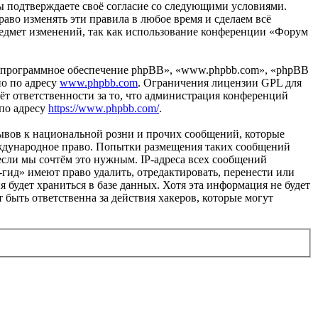
вы подтверждаете своё согласие со следующими условиями.
аво изменять эти правила в любое время и сделаем всё
предмет изменений, так как использование конференции «Форум
«программное обеспечение phpBB», «www.phpbb.com», «phpBB
но по адресу
www.phpbb.com
. Ограничения лицензии GPL для
ёт ответственности за то, что администрация конференций
 по адресу
https://www.phpbb.com/
.
ывов к национальной розни и прочих сообщений, которые
еждународное право. Попытки размещения таких сообщений
если мы сочтём это нужным. IP-адреса всех сообщений
гид» имеют право удалить, отредактировать, перенести или
 будет храниться в базе данных. Хотя эта информация не будет
быть ответственна за действия хакеров, которые могут