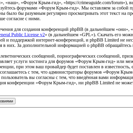
 «наш», «Форум Крым-гид», «https://crimeaguide.com/forum»), 
льзуйтесь форумами «Форум Крым-гид». Мы оставляем за собой пр
роны было бы разумным регулярно просматривать этот текст на 
ше согласие с ними.
чения для создания конференций phpBB (в дальнейшем «они», 
eral Public License v2
» (в дальнейшем «GPL»). Скачать его мож
ей и поддержкой интернет-конференций, и phpBB Limited не нес
ия в них. За дополнительной информацией о phpBB обращайтесь
клеветнических сообщений, порнографических сообщений, приз
ставляет услуги хостинга для форумов «Форум Крым-гид» или м
нции, при этом ваш провайдер будет поставлен в известность, 
соглашаетесь с тем, что администраторы форумов «Форум Крым-
пользователь вы согласны с тем, что введённая вами информация
ция конференции «Форум Крым-гид», ни phpBB Limited не может 