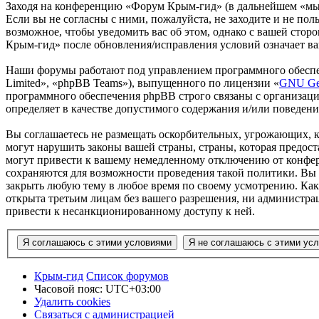
Заходя на конференцию «Форум Крым-гид» (в дальнейшем «мы»,
Если вы не согласны с ними, пожалуйста, не заходите и не по
возможное, чтобы уведомить вас об этом, однако с вашей сто
Крым-гид» после обновления/исправления условий означает ва
Наши форумы работают под управлением программного обеспе
Limited», «phpBB Teams»), выпущенного по лицензии «
GNU Gen
программного обеспечения phpBB строго связаны с организаци
определяет в качестве допустимого содержания и/или поведен
Вы соглашаетесь не размещать оскорбительных, угрожающих, 
могут нарушить законы вашей страны, страны, которая предо
могут привести к вашему немедленному отключению от конфере
сохраняются для возможности проведения такой политики. Вы 
закрыть любую тему в любое время по своему усмотрению. Как 
открыта третьим лицам без вашего разрешения, ни администра
привести к несанкционированному доступу к ней.
Крым-гид
Список форумов
Часовой пояс:
UTC+03:00
Удалить cookies
Связаться с администрацией