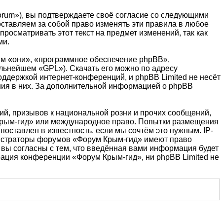
orum»), вы подтверждаете своё согласие со следующими
оставляем за собой право изменять эти правила в любое
росматривать этот текст на предмет изменений, так как
ми.
м «они», «программное обеспечение phpBB»,
альнейшем «GPL»). Скачать его можно по адресу
оддержкой интернет-конференций, и phpBB Limited не несёт
ения в них. За дополнительной информацией о phpBB
й, призывов к национальной розни и прочих сообщений,
 Крым-гид» или международное право. Попытки размещения
оставлен в известность, если мы сочтём это нужным. IP-
нистраторы форумов «Форум Крым-гид» имеют право
 вы согласны с тем, что введённая вами информация будет
рация конференции «Форум Крым-гид», ни phpBB Limited не