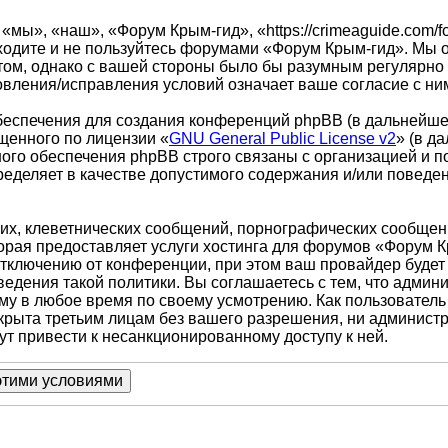
ы», «наш», «Форум Крым-гид», «https://crimeaguide.com/f
аходите и не пользуйтесь форумами «Форум Крым-гид». Мы 
том, однако с вашей стороны было бы разумным регулярно п
вления/исправления условий означает ваше согласие с ни
еспечения для создания конференций phpBB (в дальнейше
щенного по лицензии «
GNU General Public License v2
» (в д
ого обеспечения phpBB строго связаны с организацией и п
пределяет в качестве допустимого содержания и/или повед
х, клеветнических сообщений, порнографических сообщени
торая предоставляет услуги хостинга для форумов «Форум
ключению от конференции, при этом ваш провайдер будет п
едения такой политики. Вы соглашаетесь с тем, что адми
ему в любое время по своему усмотрению. Как пользователь
ткрыта третьим лицам без вашего разрешения, ни админист
ут привести к несанкционированному доступу к ней.