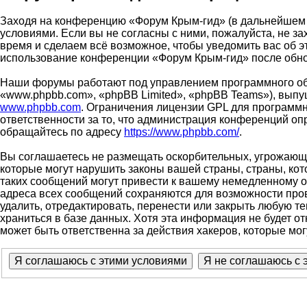
Заходя на конференцию «Форум Крым-гид» (в дальнейшем «м
условиями. Если вы не согласны с ними, пожалуйста, не з
время и сделаем всё возможное, чтобы уведомить вас об э
использование конференции «Форум Крым-гид» после обно
Наши форумы работают под управлением программного об
«www.phpbb.com», «phpBB Limited», «phpBB Teams»), выпу
www.phpbb.com
. Ограничения лицензии GPL для программн
ответственности за то, что администрация конференций о
обращайтесь по адресу
https://www.phpbb.com/
.
Вы соглашаетесь не размещать оскорбительных, угрожающи
которые могут нарушить законы вашей страны, страны, ко
таких сообщений могут привести к вашему немедленному от
адреса всех сообщений сохраняются для возможности пров
удалить, отредактировать, перенести или закрыть любую т
храниться в базе данных. Хотя эта информация не будет о
может быть ответственна за действия хакеров, которые мог