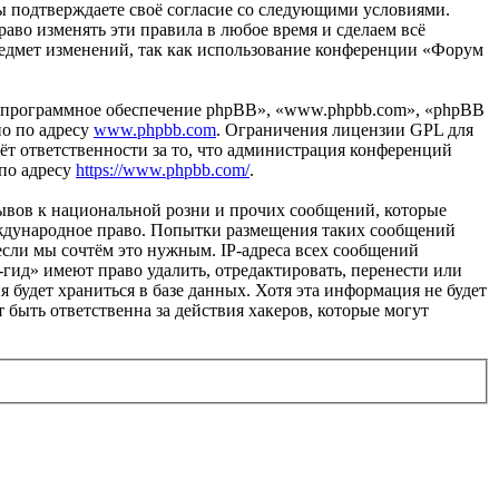
вы подтверждаете своё согласие со следующими условиями.
аво изменять эти правила в любое время и сделаем всё
предмет изменений, так как использование конференции «Форум
«программное обеспечение phpBB», «www.phpbb.com», «phpBB
но по адресу
www.phpbb.com
. Ограничения лицензии GPL для
ёт ответственности за то, что администрация конференций
 по адресу
https://www.phpbb.com/
.
ывов к национальной розни и прочих сообщений, которые
еждународное право. Попытки размещения таких сообщений
если мы сочтём это нужным. IP-адреса всех сообщений
гид» имеют право удалить, отредактировать, перенести или
 будет храниться в базе данных. Хотя эта информация не будет
быть ответственна за действия хакеров, которые могут