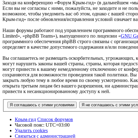
Заходя на конференцию «Форум Крым-гид» (в дальнейшем «мы»,
Если вы не согласны с ними, пожалуйста, не заходите и не по
возможное, чтобы уведомить вас об этом, однако с вашей сто
Крым-гид» после обновления/исправления условий означает ва
Наши форумы работают под управлением программного обеспе
Limited», «phpBB Teams»), выпущенного по лицензии «
GNU Gen
программного обеспечения phpBB строго связаны с организаци
определяет в качестве допустимого содержания и/или поведен
Вы соглашаетесь не размещать оскорбительных, угрожающих, 
могут нарушить законы вашей страны, страны, которая предо
могут привести к вашему немедленному отключению от конфере
сохраняются для возможности проведения такой политики. Вы 
закрыть любую тему в любое время по своему усмотрению. Как 
открыта третьим лицам без вашего разрешения, ни администра
привести к несанкционированному доступу к ней.
Крым-гид
Список форумов
Часовой пояс:
UTC+03:00
Удалить cookies
Связаться с администрацией