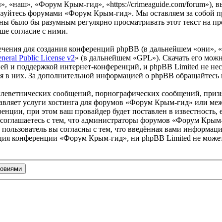
 «наш», «Форум Крым-гид», «https://crimeaguide.com/forum»), 
льзуйтесь форумами «Форум Крым-гид». Мы оставляем за собой пр
роны было бы разумным регулярно просматривать этот текст на 
ше согласие с ними.
чения для создания конференций phpBB (в дальнейшем «они», 
eral Public License v2
» (в дальнейшем «GPL»). Скачать его мож
ей и поддержкой интернет-конференций, и phpBB Limited не нес
ия в них. За дополнительной информацией о phpBB обращайтесь
клеветнических сообщений, порнографических сообщений, приз
ставляет услуги хостинга для форумов «Форум Крым-гид» или м
нции, при этом ваш провайдер будет поставлен в известность, 
соглашаетесь с тем, что администраторы форумов «Форум Крым-
пользователь вы согласны с тем, что введённая вами информация
ция конференции «Форум Крым-гид», ни phpBB Limited не может 