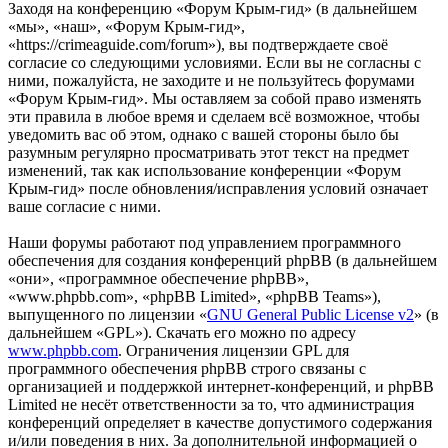
Заходя на конференцию «Форум Крым-гид» (в дальнейшем
«мы», «наш», «Форум Крым-гид»,
«https://crimeaguide.com/forum»), вы подтверждаете своё
согласие со следующими условиями. Если вы не согласны с
ними, пожалуйста, не заходите и не пользуйтесь форумами
«Форум Крым-гид». Мы оставляем за собой право изменять
эти правила в любое время и сделаем всё возможное, чтобы
уведомить вас об этом, однако с вашей стороны было бы
разумным регулярно просматривать этот текст на предмет
изменений, так как использование конференции «Форум
Крым-гид» после обновления/исправления условий означает
ваше согласие с ними.
Наши форумы работают под управлением программного
обеспечения для создания конференций phpBB (в дальнейшем
«они», «программное обеспечение phpBB»,
«www.phpbb.com», «phpBB Limited», «phpBB Teams»),
выпущенного по лицензии «
GNU General Public License v2
» (в
дальнейшем «GPL»). Скачать его можно по адресу
www.phpbb.com
. Ограничения лицензии GPL для
программного обеспечения phpBB строго связаны с
организацией и поддержкой интернет-конференций, и phpBB
Limited не несёт ответственности за то, что администрация
конференций определяет в качестве допустимого содержания
и/или поведения в них. За дополнительной информацией о