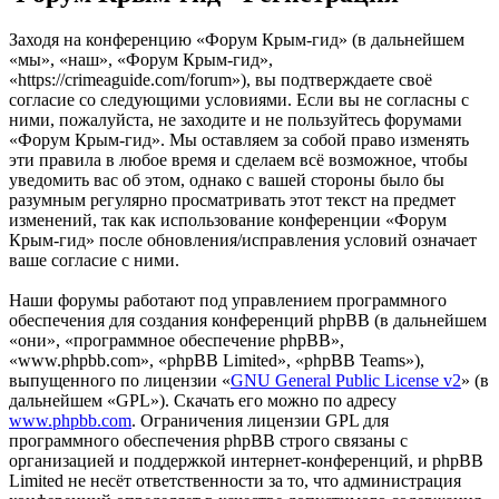
Заходя на конференцию «Форум Крым-гид» (в дальнейшем
«мы», «наш», «Форум Крым-гид»,
«https://crimeaguide.com/forum»), вы подтверждаете своё
согласие со следующими условиями. Если вы не согласны с
ними, пожалуйста, не заходите и не пользуйтесь форумами
«Форум Крым-гид». Мы оставляем за собой право изменять
эти правила в любое время и сделаем всё возможное, чтобы
уведомить вас об этом, однако с вашей стороны было бы
разумным регулярно просматривать этот текст на предмет
изменений, так как использование конференции «Форум
Крым-гид» после обновления/исправления условий означает
ваше согласие с ними.
Наши форумы работают под управлением программного
обеспечения для создания конференций phpBB (в дальнейшем
«они», «программное обеспечение phpBB»,
«www.phpbb.com», «phpBB Limited», «phpBB Teams»),
выпущенного по лицензии «
GNU General Public License v2
» (в
дальнейшем «GPL»). Скачать его можно по адресу
www.phpbb.com
. Ограничения лицензии GPL для
программного обеспечения phpBB строго связаны с
организацией и поддержкой интернет-конференций, и phpBB
Limited не несёт ответственности за то, что администрация