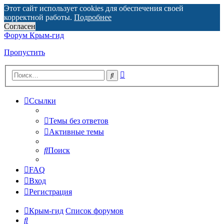
Этот сайт использует cookies для обеспечения своей
корректной работы.
Подробнее
Согласен
Форум Крым-гид
Пропустить
Расширенный
Поиск
поиск
Ссылки
Темы без ответов
Активные темы
Поиск
FAQ
Вход
Регистрация
Крым-гид
Список форумов
Поиск