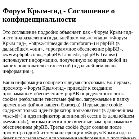
Форум Крым-гид - Соглашение о
конфиденциальности
Это соглашение подробно объясняет, как «Форум Крым-гид»
и его подразделения (в дальнейшем «мы», «наш», «Форум
Крым-гид», «https://crimeaguide.com/forum») и phpBB (в
дальнейшем «они», «программное обеспечение phpBB»,
«www.phpbb.com», «phpBB Limited», «phpBB Teams»)
используют информацию, полученную во время любой из
ваших пользовательских сессий (в дальнейшем «ваша
информация»).
Ваша информация собирается двумя способами. Во-первых,
просмотр «Форум Крым-гид» приведёт к созданию
программным обеспечением phpBB определённого числа
cookies (небольшие текстовые файлы, загружаемые в папку
временных файлов вашего браузера). Первые две cookie
содержат только идентификатор пользователя (в дальнейшем
«user-id») и идентификатор анонимной сессии (в дальнейшем
«session-id»), автоматически присвоенные вам программным
обеспечением phpBB. Третья cookie будет создана после
просмотра одной из тем конференции «Форум Крым-гид» и
будет использоваться для хранения информации о прочтённых