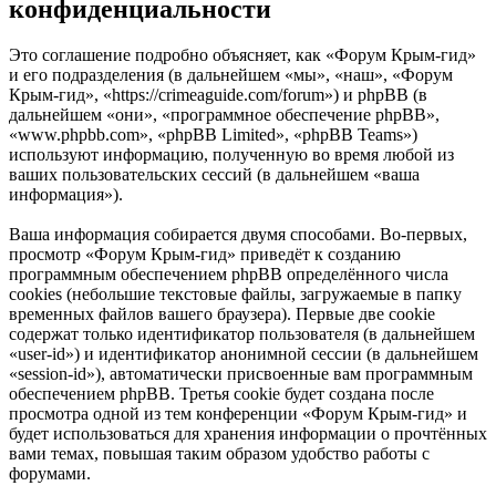
конфиденциальности
Это соглашение подробно объясняет, как «Форум Крым-гид»
и его подразделения (в дальнейшем «мы», «наш», «Форум
Крым-гид», «https://crimeaguide.com/forum») и phpBB (в
дальнейшем «они», «программное обеспечение phpBB»,
«www.phpbb.com», «phpBB Limited», «phpBB Teams»)
используют информацию, полученную во время любой из
ваших пользовательских сессий (в дальнейшем «ваша
информация»).
Ваша информация собирается двумя способами. Во-первых,
просмотр «Форум Крым-гид» приведёт к созданию
программным обеспечением phpBB определённого числа
cookies (небольшие текстовые файлы, загружаемые в папку
временных файлов вашего браузера). Первые две cookie
содержат только идентификатор пользователя (в дальнейшем
«user-id») и идентификатор анонимной сессии (в дальнейшем
«session-id»), автоматически присвоенные вам программным
обеспечением phpBB. Третья cookie будет создана после
просмотра одной из тем конференции «Форум Крым-гид» и
будет использоваться для хранения информации о прочтённых
вами темах, повышая таким образом удобство работы с
форумами.