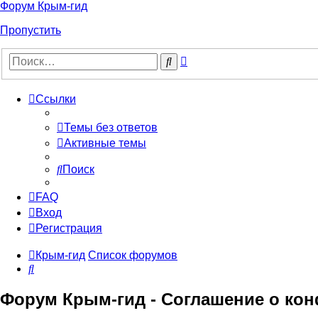
Форум Крым-гид
Пропустить
Расширенный
Поиск
поиск
Ссылки
Темы без ответов
Активные темы
Поиск
FAQ
Вход
Регистрация
Крым-гид
Список форумов
Поиск
Форум Крым-гид - Соглашение о ко