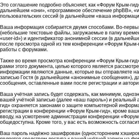
Это соглашение подробно объясняет, как «Форум Крым-гид» 
дальнейшем «они», «программное обеспечение phpBB», «w
пользовательских сессий (в дальнейшем «ваша информаци
Ваша информация собирается двумя способами. Во-первых
(небольшие текстовые файлы, загружаемые в папку времен
«user-id») и идентификатор анонимной сессии (в дальнейш
после просмотра одной из тем конференции «Форум Крым-г
работы с форумами.
Также во время просмотра конференции «Форум Крым-гид»
рамки этого документа, целью которого является рассмот
информации являются данные, которые вы отправляете на
записью Гостя (в дальнейшем «анонимные сообщения»), да
сообщения, оставленные вами после регистрации и автор
Ваша учётная запись будет содержать, как минимум, одно
вашей учётной записью (далее «ваш пароль») и реальный 
гид» охраняется законами о защите компьютерной информ
регистрации в конференции «Форум Крым-гид», кроме вашег
вводу, на усмотрение администрации конференции «Форум 
общедоступна. Кроме того, у вас есть возможность согла
Ваш пароль надёжно зашифрован (односторонним хэширован
является средством доступа к вашей учётной записи на фо