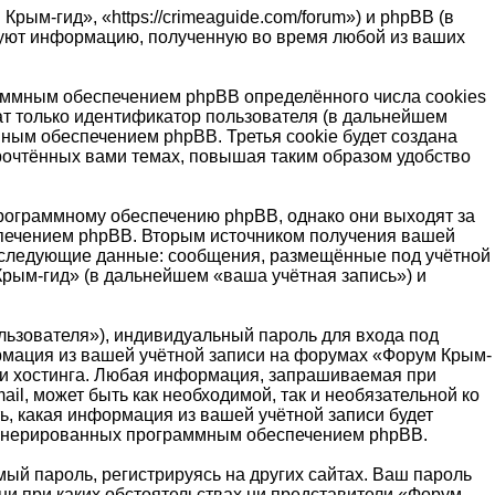
ым-гид», «https://crimeaguide.com/forum») и phpBB (в
зуют информацию, полученную во время любой из ваших
аммным обеспечением phpBB определённого числа cookies
т только идентификатор пользователя (в дальнейшем
мным обеспечением phpBB. Третья cookie будет создана
рочтённых вами темах, повышая таким образом удобство
рограммному обеспечению phpBB, однако они выходят за
спечением phpBB. Вторым источником получения вашей
, следующие данные: сообщения, размещённые под учётной
рым-гид» (в дальнейшем «ваша учётная запись») и
льзователя»), индивидуальный пароль для входа под
ормация из вашей учётной записи на форумах «Форум Крым-
ги хостинга. Любая информация, запрашиваемая при
l, может быть как необходимой, так и необязательной ко
ь, какая информация из вашей учётной записи будет
 сгенерированных программным обеспечением phpBB.
й пароль, регистрируясь на других сайтах. Ваш пароль
 ни при каких обстоятельствах ни представители «Форум