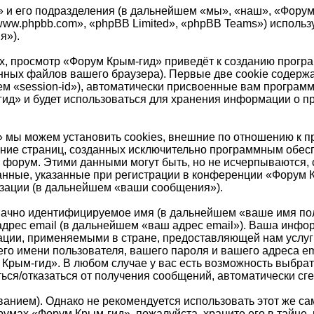
и его подразделения (в дальнейшем «мы», «наш», «Форум Кр
ww.phpbb.com», «phpBB Limited», «phpBB Teams») исполь
я»).
, просмотр «Форум Крым-гид» приведёт к созданию прогр
ных файлов вашего браузера). Первые две cookie содержа
ем «session-id»), автоматически присвоенные вам програм
ид» и будет использоваться для хранения информации о п
 мы можем установить cookies, внешние по отношению к п
рение страниц, созданных исключительно программным обе
 форум. Этими данными могут быть, но не исчерпываются
нные, указанные при регистрации в конференции «Форум К
изации (в дальнейшем «ваши сообщения»).
значно идентифицируемое имя (в дальнейшем «ваше имя по
адрес email (в дальнейшем «ваш адрес email»). Ваша инф
ации, применяемыми в стране, предоставляющей нам услу
о имени пользователя, вашего пароля и вашего адреса emai
Крым-гид». В любом случае у вас есть возможность выбрат
ситься/отказаться от получения сообщений, автоматически
ием). Однако не рекомендуется использовать этот же самы
румах «Форум Крым-гид», пожалуйста, храните его в тайне,