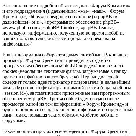
Это соглашение подробно объясняет, как «Форум Крым-гид»
и его подразделения (в дальнейшем «мы», «наш», «Форум
Крым-гид», «https://crimeaguide.com/forum») и phpBB (в
дальнейшем «они», «программное обеспечение phpBB»,
«www.phpbb.com», «phpBB Limited», «phpBB Teams»)
используют информацию, полученную во время любой из
ваших пользовательских сессий (в дальнейшем «ваша
информация»).
Ваша информация собирается двумя способами. Во-первых,
просмотр «Форум Крым-гид» приведёт к созданию
программным обеспечением phpBB определённого числа
cookies (небольшие текстовые файлы, загружаемые в папку
временных файлов вашего браузера). Первые две cookie
содержат только идентификатор пользователя (в дальнейшем
«user-id») и идентификатор анонимной сессии (в дальнейшем
«session-id»), автоматически присвоенные вам программным
обеспечением phpBB. Третья cookie будет создана после
просмотра одной из тем конференции «Форум Крым-гид» и
будет использоваться для хранения информации о прочтённых
вами темах, повышая таким образом удобство работы с
форумами.
Также во время просмотра конференции «Форум Крым-гид»