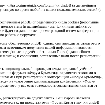
, «https://crimeaguide.com/forum») и phpBB (в дальнейшем
ченную во время любой из ваших пользовательских сессий (в
еспечением phpBB определённого числа cookies (небольшие
пользователя (в дальнейшем «user-id») и идентификатор
ie будет создана после просмотра одной из тем конференции
во работы с форумами.
ому обеспечению phpBB, однако они выходят за рамки этого
торым источником получения вашей информации являются
размещённые под учётной записью Гостя (в дальнейшем
 запись») и сообщения, оставленные вами после регистрации
»), индивидуальный пароль для входа под вашей учётной
записи на форумах «Форум Крым-гид» охраняется законами о
ашиваемая при регистрации в конференции «Форум Крым-гид»,
о вводу, на усмотрение администрации конференции «Форум
оме того, у вас есть возможность согласиться/отказаться от
 регистрируясь на других сайтах. Ваш пароль является
стоятельствах ни представители «Форум Крым-гид», ни phpBB