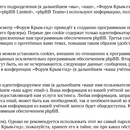
го подразделения (в дальнейшем «мы», «наш», «Форум Крым-гид»
«phpBB Limited», «phpBB Teams») используют информацию, полу
осмотр «Форум Крым-гид» приведёт к созданию программным об
о браузера). Первые две cookie содержат только идентификатор 
 присвоенные вам программным обеспечением phpBB. Третья cook
рмации о прочтённых вами темах, повышая таким образом удобст
можем установить cookies, внешние по отношению к программн
 созданных исключительно программным обеспечением phpBB. В
ут быть, но не исчерпываются, следующие данные: сообщения, 
 в конференции «Форум Крым-гид» (в дальнейшем «ваша учётная
но идентифицируемое имя (в дальнейшем «ваше имя пользователя
нейшем «ваш адрес email»). Ваша информация из вашей учётной 
редоставляющей нам услуги хостинга. Любая информация, запр
еса email, может быть как необходимой, так и необязательной к
кая информация из вашей учётной записи будет общедоступна. Кр
раммным обеспечением phpBB.
. Однако не рекомендуется использовать этот же самый пароль,
 Крым-гид», пожалуйста, храните его в тайне, ни при каких об