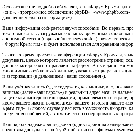
Это соглашение подробно объясняет, как «Форум Крым-гид» и е
«они», «программное обеспечение phpBB», «www.phpbb.com», 
дальнейшем «ваша информация»).
Ваша информация собирается двумя способами. Во-первых, пр
текстовые файлы, загружаемые в папку временных файлов вашег
анонимной сессии (в дальнейшем «session-id»), автоматически
«Форум Крым-гид» и будет использоваться для хранения инфо
Также во время просмотра конференции «Форум Крым-гид» мы 
документа, целью которого является рассмотрение страниц,
данные, которые вы отправляете на форум. Этими данными мог
«анонимные сообщения»), данные, указанные при регистрации
и авторизации (в дальнейшем «ваши сообщения»).
Ваша учётная запись будет содержать, как минимум, однознач
записью (далее «ваш пароль») и реальный адрес email (в даль
защите компьютерной информации, применяемыми в стране, п
кроме вашего имени пользователя, вашего пароля и вашего адр
Крым-гид». В любом случае у вас есть возможность выбрать, ка
получения сообщений, автоматически сгенерированных прог
Ваш пароль надёжно зашифрован (односторонним хэшированием)
средством доступа к вашей учётной записи на форумах «Форум