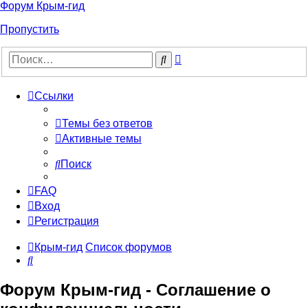
Форум Крым-гид
Пропустить
Расширенный
Поиск
поиск
Ссылки
Темы без ответов
Активные темы
Поиск
FAQ
Вход
Регистрация
Крым-гид
Список форумов
Поиск
Форум Крым-гид - Соглашение о