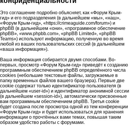
конфиденциальности
Это соглашение подробно объясняет, как «Форум Крым-
гид» и его подразделения (в дальнейшем «мы», «наш»,
«Форум Крым-гид», «https://crimeaguide.com/forum») и
phpBB (в дальнейшем «они», «программное обеспечение
phpBB», «www.phpbb.com», «phpBB Limited», «phpBB
Teams») используют информацию, полученную во время
любой из ваших пользовательских сессий (в дальнейшем
«ваша информация»).
Ваша информация собирается двумя способами. Во-
первых, просмотр «Форум Крым-гид» приведёт к созданию
программным обеспечением phpBB определённого числа
cookies (небольшие текстовые файлы, загружаемые в
папку временных файлов вашего браузера). Первые две
cookie содержат только идентификатор пользователя (в
дальнейшем «user-id») и идентификатор анонимной сессии
(в дальнейшем «session-id»), автоматически присвоенные
вам программным обеспечением phpBB. Третья cookie
будет создана после просмотра одной из тем конференции
«Форум Крым-гид» и будет использоваться для хранения
информации о прочтённых вами темах, повышая таким
образом удобство работы с форумами.