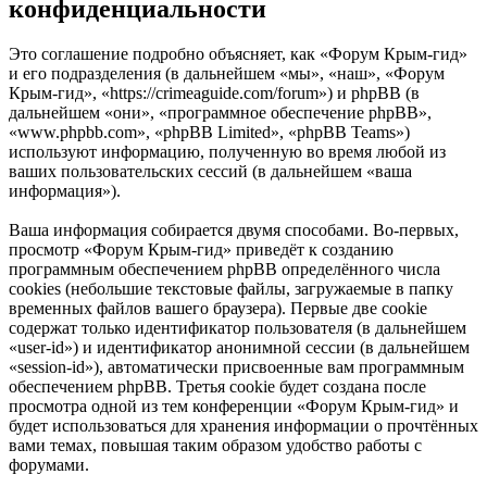
конфиденциальности
Это соглашение подробно объясняет, как «Форум Крым-гид»
и его подразделения (в дальнейшем «мы», «наш», «Форум
Крым-гид», «https://crimeaguide.com/forum») и phpBB (в
дальнейшем «они», «программное обеспечение phpBB»,
«www.phpbb.com», «phpBB Limited», «phpBB Teams»)
используют информацию, полученную во время любой из
ваших пользовательских сессий (в дальнейшем «ваша
информация»).
Ваша информация собирается двумя способами. Во-первых,
просмотр «Форум Крым-гид» приведёт к созданию
программным обеспечением phpBB определённого числа
cookies (небольшие текстовые файлы, загружаемые в папку
временных файлов вашего браузера). Первые две cookie
содержат только идентификатор пользователя (в дальнейшем
«user-id») и идентификатор анонимной сессии (в дальнейшем
«session-id»), автоматически присвоенные вам программным
обеспечением phpBB. Третья cookie будет создана после
просмотра одной из тем конференции «Форум Крым-гид» и
будет использоваться для хранения информации о прочтённых
вами темах, повышая таким образом удобство работы с
форумами.