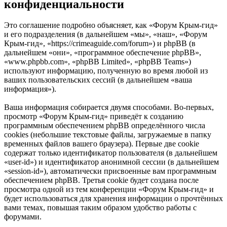
конфиденциальности
Это соглашение подробно объясняет, как «Форум Крым-гид»
и его подразделения (в дальнейшем «мы», «наш», «Форум
Крым-гид», «https://crimeaguide.com/forum») и phpBB (в
дальнейшем «они», «программное обеспечение phpBB»,
«www.phpbb.com», «phpBB Limited», «phpBB Teams»)
используют информацию, полученную во время любой из
ваших пользовательских сессий (в дальнейшем «ваша
информация»).
Ваша информация собирается двумя способами. Во-первых,
просмотр «Форум Крым-гид» приведёт к созданию
программным обеспечением phpBB определённого числа
cookies (небольшие текстовые файлы, загружаемые в папку
временных файлов вашего браузера). Первые две cookie
содержат только идентификатор пользователя (в дальнейшем
«user-id») и идентификатор анонимной сессии (в дальнейшем
«session-id»), автоматически присвоенные вам программным
обеспечением phpBB. Третья cookie будет создана после
просмотра одной из тем конференции «Форум Крым-гид» и
будет использоваться для хранения информации о прочтённых
вами темах, повышая таким образом удобство работы с
форумами.