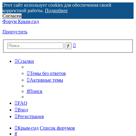
Этот сайт использует cookies для обеспечения своей
корректной работы.
Подробнее
Согласен
Форум Крым-гид
Пропустить
Расширенный
Поиск
поиск
Ссылки
Темы без ответов
Активные темы
Поиск
FAQ
Вход
Регистрация
Крым-гид
Список форумов
Поиск