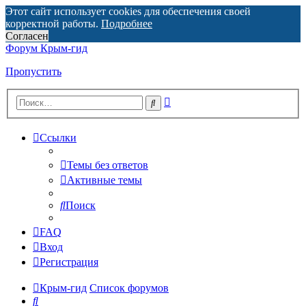
Этот сайт использует cookies для обеспечения своей
корректной работы.
Подробнее
Согласен
Форум Крым-гид
Пропустить
Расширенный
Поиск
поиск
Ссылки
Темы без ответов
Активные темы
Поиск
FAQ
Вход
Регистрация
Крым-гид
Список форумов
Поиск