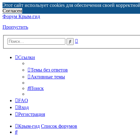
Этот сайт использует cookies для обеспечения своей корректно
Согласен
Форум Крым-гид
Пропустить
Расширенный
Поиск
поиск
Ссылки
Темы без ответов
Активные темы
Поиск
FAQ
Вход
Регистрация
Крым-гид
Список форумов
Поиск