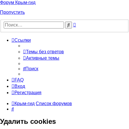
Форум Крым-гид
Пропустить
Расширенный
Поиск
поиск
Ссылки
Темы без ответов
Активные темы
Поиск
FAQ
Вход
Регистрация
Крым-гид
Список форумов
Поиск
Удалить cookies