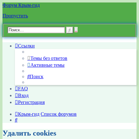
Форум Крым-гид
Пропустить
Расширенный
Поиск
поиск
Ссылки
Темы без ответов
Активные темы
Поиск
FAQ
Вход
Регистрация
Крым-гид
Список форумов
Поиск
Удалить cookies