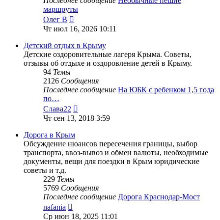
Последнее сообщение
Необычные пешие
маршруты
Перейти
Олег В
к
Чт июл 16, 2026 10:11
последнему
сообщению
Детский отдых в Крыму
Детские оздоровительные лагеря Крыма. Советы,
отзывы об отдыхе и оздоровление детей в Крыму.
94
Темы
2126
Сообщения
Последнее сообщение
На ЮБК с ребенком 1,5 года
по…
Перейти
Слава22
к
Чт сен 13, 2018 3:59
последнему
сообщению
Дорога в Крым
Обсуждение нюансов пересечения границы, выбор
транспорта, ввоз-вывоз и обмен валюты, необходимые
документы, вещи для поездки в Крым юридические
советы и т.д.
229
Темы
5769
Сообщения
Последнее сообщение
Дорога Краснодар-Мост
Перейти
nafania
к
Ср июн 18, 2025 11:01