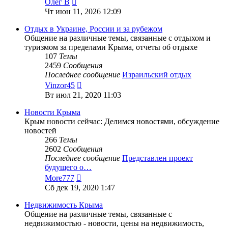
Олег В
к
Чт июн 11, 2026 12:09
последнему
сообщению
Отдых в Украине, России и за рубежом
Общение на различные темы, связанные с отдыхом и
туризмом за пределами Крыма, отчеты об отдыхе
107
Темы
2459
Сообщения
Последнее сообщение
Израильский отдых
Перейти
Vinzor45
к
Вт июл 21, 2020 11:03
последнему
сообщению
Новости Крыма
Крым новости сейчас: Делимся новостями, обсуждение
новостей
266
Темы
2602
Сообщения
Последнее сообщение
Представлен проект
будущего о…
Перейти
More777
к
Сб дек 19, 2020 1:47
последнему
сообщению
Недвижимость Крыма
Общение на различные темы, связанные с
недвижимостью - новости, цены на недвижимость,