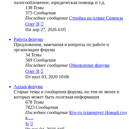
налогообложение, юридическая помощь и т.д.
138
Темы
375
Сообщения
Последнее сообщение
Стройка на пляже Симеиза
Перейти
Олег В
к
Пн апр 27, 2026 6:05
последнему
сообщению
Работа форума
Предложения, замечания и вопросы по работе и
организации форума
34
Темы
569
Сообщения
Последнее сообщение
Обновление форума
Перейти
Олег В
к
Пт июл 03, 2020 10:06
последнему
сообщению
Архив форума
Старые темы и сообщения форума, но тем не менее в
которых может быть полезная информация
678
Темы
7823
Сообщения
Последнее сообщение
Кто-то планирует Новый год
в …
Перейти
Iv
к