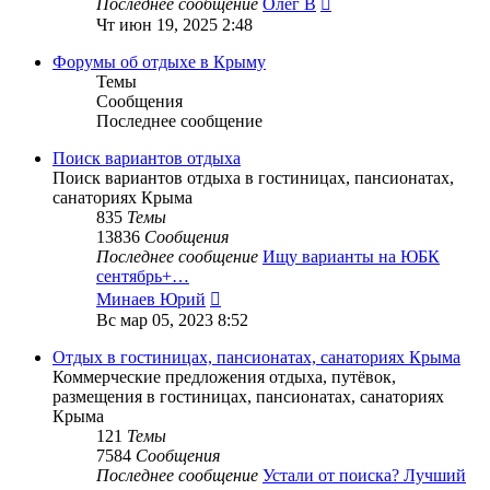
Последнее сообщение
Олег В
Чт июн 19, 2025 2:48
Форумы об отдыхе в Крыму
Темы
Сообщения
Последнее сообщение
Поиск вариантов отдыха
Поиск вариантов отдыха в гостиницах, пансионатах,
санаториях Крыма
835
Темы
13836
Сообщения
Последнее сообщение
Ищу варианты на ЮБК
сентябрь+…
Перейти
Минаев Юрий
к
Вс мар 05, 2023 8:52
последнему
сообщению
Отдых в гостиницах, пансионатах, санаториях Крыма
Коммерческие предложения отдыха, путёвок,
размещения в гостиницах, пансионатах, санаториях
Крыма
121
Темы
7584
Сообщения
Последнее сообщение
Устали от поиска? Лучший