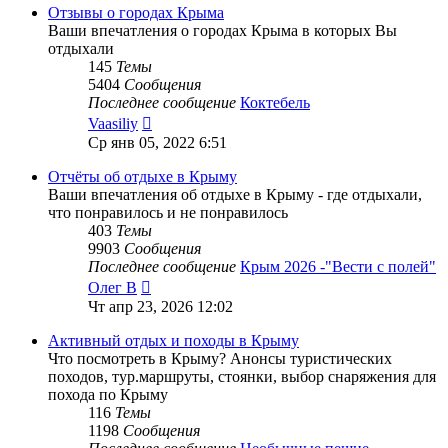
сообщению
Отзывы о городах Крыма
Ваши впечатления о городах Крыма в которых Вы
отдыхали
145
Темы
5404
Сообщения
Последнее сообщение
Коктебель
Перейти
Vaasiliy
к
Ср янв 05, 2022 6:51
последнему
сообщению
Отчёты об отдыхе в Крыму
Ваши впечатления об отдыхе в Крыму - где отдыхали,
что понравилось и не понравилось
403
Темы
9903
Сообщения
Последнее сообщение
Крым 2026 -"Вести с полей"
Перейти
Олег В
к
Чт апр 23, 2026 12:02
последнему
сообщению
Активный отдых и походы в Крыму
Что посмотреть в Крыму? Анонсы туристических
походов, тур.маршруты, стоянки, выбор снаряжения для
похода по Крыму
116
Темы
1198
Сообщения