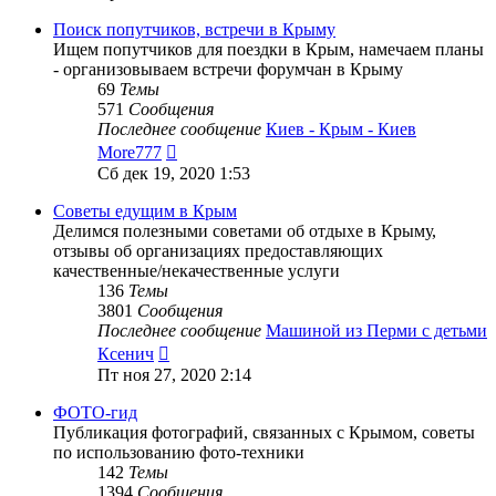
последнему
сообщению
Поиск попутчиков, встречи в Крыму
Ищем попутчиков для поездки в Крым, намечаем планы
- организовываем встречи форумчан в Крыму
69
Темы
571
Сообщения
Последнее сообщение
Киев - Крым - Киев
Перейти
More777
к
Сб дек 19, 2020 1:53
последнему
сообщению
Советы едущим в Крым
Делимся полезными советами об отдыхе в Крыму,
отзывы об организациях предоставляющих
качественные/некачественные услуги
136
Темы
3801
Сообщения
Последнее сообщение
Машиной из Перми с детьми
Перейти
Ксенич
к
Пт ноя 27, 2020 2:14
последнему
сообщению
ФОТО-гид
Публикация фотографий, связанных с Крымом, советы
по использованию фото-техники
142
Темы
1394
Сообщения