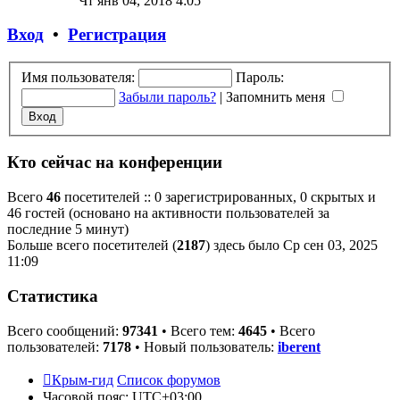
Чт янв 04, 2018 4:05
последнему
сообщению
Вход
•
Регистрация
Имя пользователя:
Пароль:
Забыли пароль?
|
Запомнить меня
Кто сейчас на конференции
Всего
46
посетителей :: 0 зарегистрированных, 0 скрытых и
46 гостей (основано на активности пользователей за
последние 5 минут)
Больше всего посетителей (
2187
) здесь было Ср сен 03, 2025
11:09
Статистика
Всего сообщений:
97341
• Всего тем:
4645
• Всего
пользователей:
7178
• Новый пользователь:
iberent
Крым-гид
Список форумов
Часовой пояс:
UTC+03:00