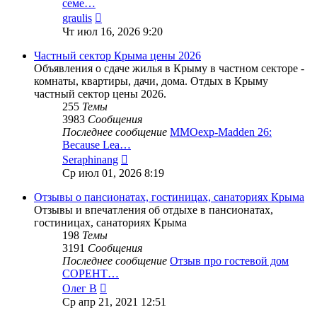
семе…
Перейти
graulis
к
Чт июл 16, 2026 9:20
последнему
сообщению
Частный сектор Крыма цены 2026
Объявления о сдаче жилья в Крыму в частном секторе -
комнаты, квартиры, дачи, дома. Отдых в Крыму
частный сектор цены 2026.
255
Темы
3983
Сообщения
Последнее сообщение
MMOexp-Madden 26:
Because Lea…
Перейти
Seraphinang
к
Ср июл 01, 2026 8:19
последнему
сообщению
Отзывы о пансионатах, гостиницах, санаториях Крыма
Отзывы и впечатления об отдыхе в пансионатах,
гостиницах, санаториях Крыма
198
Темы
3191
Сообщения
Последнее сообщение
Отзыв про гостевой дом
СОРЕНТ…
Перейти
Олег В
к
Ср апр 21, 2021 12:51
последнему