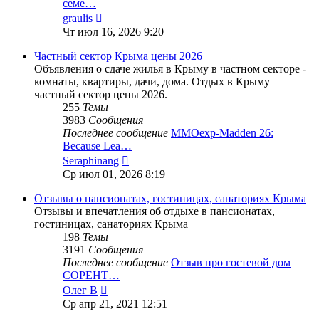
семе…
Перейти
graulis
к
Чт июл 16, 2026 9:20
последнему
сообщению
Частный сектор Крыма цены 2026
Объявления о сдаче жилья в Крыму в частном секторе -
комнаты, квартиры, дачи, дома. Отдых в Крыму
частный сектор цены 2026.
255
Темы
3983
Сообщения
Последнее сообщение
MMOexp-Madden 26:
Because Lea…
Перейти
Seraphinang
к
Ср июл 01, 2026 8:19
последнему
сообщению
Отзывы о пансионатах, гостиницах, санаториях Крыма
Отзывы и впечатления об отдыхе в пансионатах,
гостиницах, санаториях Крыма
198
Темы
3191
Сообщения
Последнее сообщение
Отзыв про гостевой дом
СОРЕНТ…
Перейти
Олег В
к
Ср апр 21, 2021 12:51
последнему