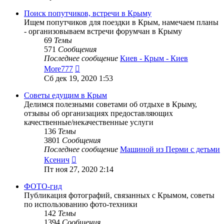
последнему
сообщению
Поиск попутчиков, встречи в Крыму
Ищем попутчиков для поездки в Крым, намечаем планы
- организовываем встречи форумчан в Крыму
69
Темы
571
Сообщения
Последнее сообщение
Киев - Крым - Киев
Перейти
More777
к
Сб дек 19, 2020 1:53
последнему
сообщению
Советы едущим в Крым
Делимся полезными советами об отдыхе в Крыму,
отзывы об организациях предоставляющих
качественные/некачественные услуги
136
Темы
3801
Сообщения
Последнее сообщение
Машиной из Перми с детьми
Перейти
Ксенич
к
Пт ноя 27, 2020 2:14
последнему
сообщению
ФОТО-гид
Публикация фотографий, связанных с Крымом, советы
по использованию фото-техники
142
Темы
1394
Сообщения