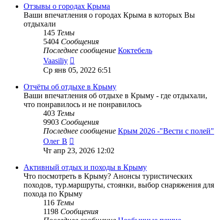
сообщению
Отзывы о городах Крыма
Ваши впечатления о городах Крыма в которых Вы
отдыхали
145
Темы
5404
Сообщения
Последнее сообщение
Коктебель
Перейти
Vaasiliy
к
Ср янв 05, 2022 6:51
последнему
сообщению
Отчёты об отдыхе в Крыму
Ваши впечатления об отдыхе в Крыму - где отдыхали,
что понравилось и не понравилось
403
Темы
9903
Сообщения
Последнее сообщение
Крым 2026 -"Вести с полей"
Перейти
Олег В
к
Чт апр 23, 2026 12:02
последнему
сообщению
Активный отдых и походы в Крыму
Что посмотреть в Крыму? Анонсы туристических
походов, тур.маршруты, стоянки, выбор снаряжения для
похода по Крыму
116
Темы
1198
Сообщения