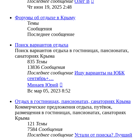
Последнее сообщение
Олег В
Чт июн 19, 2025 2:48
Форумы об отдыхе в Крыму
Темы
Сообщения
Последнее сообщение
Поиск вариантов отдыха
Поиск вариантов отдыха в гостиницах, пансионатах,
санаториях Крыма
835
Темы
13836
Сообщения
Последнее сообщение
Ищу варианты на ЮБК
сентябрь+…
Перейти
Минаев Юрий
к
Вс мар 05, 2023 8:52
последнему
сообщению
Отдых в гостиницах, пансионатах, санаториях Крыма
Коммерческие предложения отдыха, путёвок,
размещения в гостиницах, пансионатах, санаториях
Крыма
121
Темы
7584
Сообщения
Последнее сообщение
Устали от поиска? Лучший