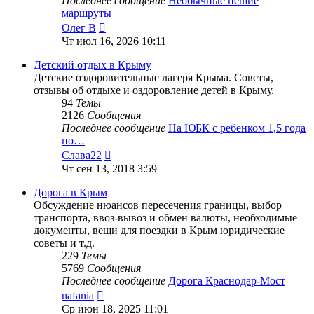
Последнее сообщение
Необычные пешие
маршруты
Перейти
Олег В
к
Чт июл 16, 2026 10:11
последнему
сообщению
Детский отдых в Крыму
Детские оздоровительные лагеря Крыма. Советы,
отзывы об отдыхе и оздоровление детей в Крыму.
94
Темы
2126
Сообщения
Последнее сообщение
На ЮБК с ребенком 1,5 года
по…
Перейти
Слава22
к
Чт сен 13, 2018 3:59
последнему
сообщению
Дорога в Крым
Обсуждение нюансов пересечения границы, выбор
транспорта, ввоз-вывоз и обмен валюты, необходимые
документы, вещи для поездки в Крым юридические
советы и т.д.
229
Темы
5769
Сообщения
Последнее сообщение
Дорога Краснодар-Мост
Перейти
nafania
к
Ср июн 18, 2025 11:01