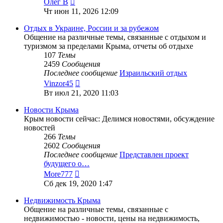
Олег В
к
Чт июн 11, 2026 12:09
последнему
сообщению
Отдых в Украине, России и за рубежом
Общение на различные темы, связанные с отдыхом и
туризмом за пределами Крыма, отчеты об отдыхе
107
Темы
2459
Сообщения
Последнее сообщение
Израильский отдых
Перейти
Vinzor45
к
Вт июл 21, 2020 11:03
последнему
сообщению
Новости Крыма
Крым новости сейчас: Делимся новостями, обсуждение
новостей
266
Темы
2602
Сообщения
Последнее сообщение
Представлен проект
будущего о…
Перейти
More777
к
Сб дек 19, 2020 1:47
последнему
сообщению
Недвижимость Крыма
Общение на различные темы, связанные с
недвижимостью - новости, цены на недвижимость,