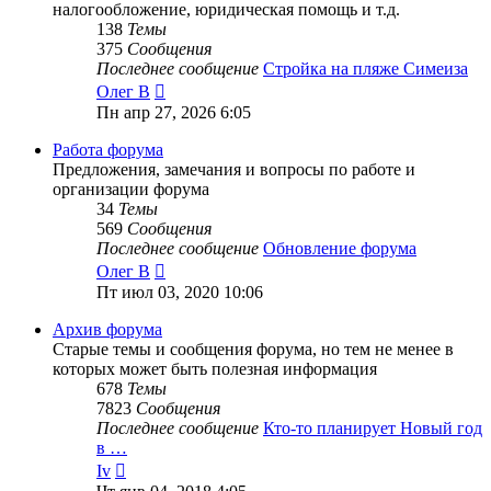
налогообложение, юридическая помощь и т.д.
138
Темы
375
Сообщения
Последнее сообщение
Стройка на пляже Симеиза
Перейти
Олег В
к
Пн апр 27, 2026 6:05
последнему
сообщению
Работа форума
Предложения, замечания и вопросы по работе и
организации форума
34
Темы
569
Сообщения
Последнее сообщение
Обновление форума
Перейти
Олег В
к
Пт июл 03, 2020 10:06
последнему
сообщению
Архив форума
Старые темы и сообщения форума, но тем не менее в
которых может быть полезная информация
678
Темы
7823
Сообщения
Последнее сообщение
Кто-то планирует Новый год
в …
Перейти
Iv
к