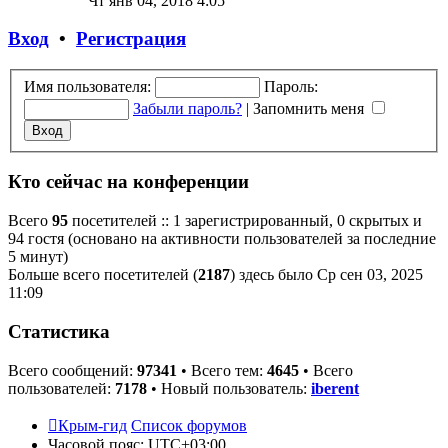
Чт янв 04, 2018 4:05
последнему
сообщению
Вход
•
Регистрация
Имя пользователя:
Пароль:
Забыли пароль?
|
Запомнить меня
Кто сейчас на конференции
Всего
95
посетителей :: 1 зарегистрированный, 0 скрытых и
94 гостя (основано на активности пользователей за последние
5 минут)
Больше всего посетителей (
2187
) здесь было Ср сен 03, 2025
11:09
Статистика
Всего сообщений:
97341
• Всего тем:
4645
• Всего
пользователей:
7178
• Новый пользователь:
iberent
Крым-гид
Список форумов
Часовой пояс:
UTC+03:00