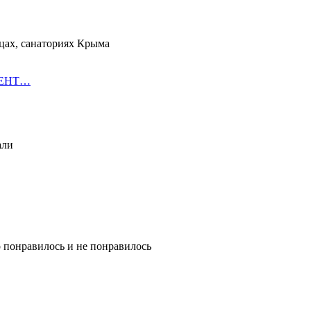
цах, санаториях Крыма
ОРЕНТ…
али
о понравилось и не понравилось