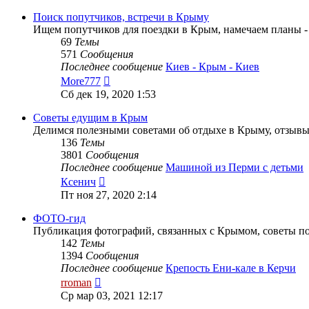
последнему
сообщению
Поиск попутчиков, встречи в Крыму
Ищем попутчиков для поездки в Крым, намечаем планы 
69
Темы
571
Сообщения
Последнее сообщение
Киев - Крым - Киев
Перейти
More777
к
Сб дек 19, 2020 1:53
последнему
сообщению
Советы едущим в Крым
Делимся полезными советами об отдыхе в Крыму, отзывы
136
Темы
3801
Сообщения
Последнее сообщение
Машиной из Перми с детьми
Перейти
Ксенич
к
Пт ноя 27, 2020 2:14
последнему
сообщению
ФОТО-гид
Публикация фотографий, связанных с Крымом, советы п
142
Темы
1394
Сообщения
Последнее сообщение
Крепость Ени-кале в Керчи
Перейти
rroman
к
Ср мар 03, 2021 12:17
последнему