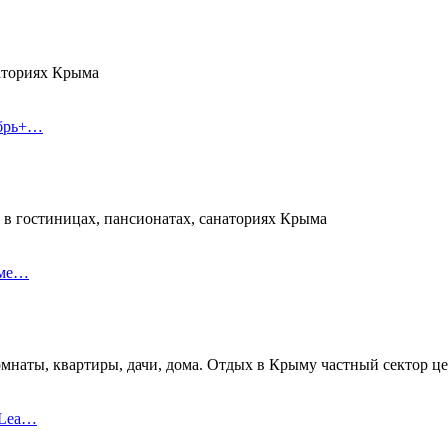
наториях Крыма
ябрь+…
 в гостиницах, пансионатах, санаториях Крыма
еме…
омнаты, квартиры, дачи, дома. Отдых в Крыму частный сектор ц
 Lea…