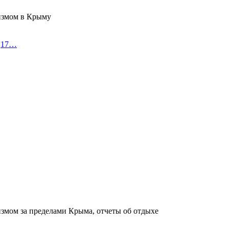
измом в Крыму
я,17…
измом за пределами Крыма, отчеты об отдыхе