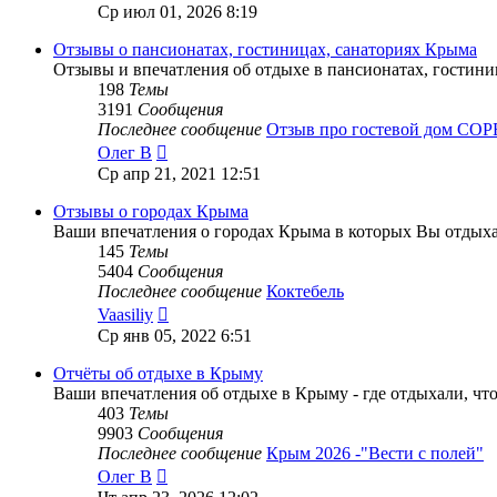
к
Ср июл 01, 2026 8:19
последнему
сообщению
Отзывы о пансионатах, гостиницах, санаториях Крыма
Отзывы и впечатления об отдыхе в пансионатах, гостини
198
Темы
3191
Сообщения
Последнее сообщение
Отзыв про гостевой дом С
Перейти
Олег В
к
Ср апр 21, 2021 12:51
последнему
сообщению
Отзывы о городах Крыма
Ваши впечатления о городах Крыма в которых Вы отдых
145
Темы
5404
Сообщения
Последнее сообщение
Коктебель
Перейти
Vaasiliy
к
Ср янв 05, 2022 6:51
последнему
сообщению
Отчёты об отдыхе в Крыму
Ваши впечатления об отдыхе в Крыму - где отдыхали, чт
403
Темы
9903
Сообщения
Последнее сообщение
Крым 2026 -"Вести с полей"
Перейти
Олег В
к