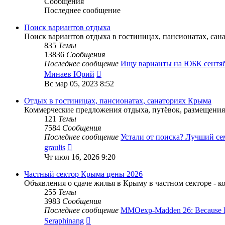
Сообщения
Последнее сообщение
Поиск вариантов отдыха
Поиск вариантов отдыха в гостиницах, пансионатах, са
835
Темы
13836
Сообщения
Последнее сообщение
Ищу варианты на ЮБК сент
Перейти
Минаев Юрий
к
Вс мар 05, 2023 8:52
последнему
сообщению
Отдых в гостиницах, пансионатах, санаториях Крыма
Коммерческие предложения отдыха, путёвок, размещения
121
Темы
7584
Сообщения
Последнее сообщение
Устали от поиска? Лучший с
Перейти
graulis
к
Чт июл 16, 2026 9:20
последнему
сообщению
Частный сектор Крыма цены 2026
Объявления о сдаче жилья в Крыму в частном секторе - к
255
Темы
3983
Сообщения
Последнее сообщение
MMOexp-Madden 26: Because
Перейти
Seraphinang