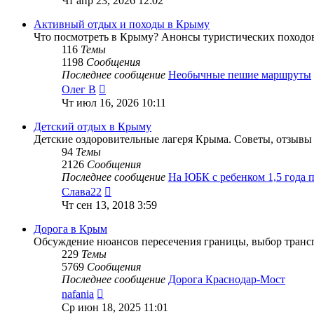
Чт апр 23, 2026 12:02
последнему
сообщению
Активный отдых и походы в Крыму
Что посмотреть в Крыму? Анонсы туристических походов
116
Темы
1198
Сообщения
Последнее сообщение
Необычные пешие маршруты
Перейти
Олег В
к
Чт июл 16, 2026 10:11
последнему
сообщению
Детский отдых в Крыму
Детские оздоровительные лагеря Крыма. Советы, отзывы 
94
Темы
2126
Сообщения
Последнее сообщение
На ЮБК с ребенком 1,5 года
Перейти
Слава22
к
Чт сен 13, 2018 3:59
последнему
сообщению
Дорога в Крым
Обсуждение нюансов пересечения границы, выбор трансп
229
Темы
5769
Сообщения
Последнее сообщение
Дорога Краснодар-Мост
Перейти
nafania
к
Ср июн 18, 2025 11:01