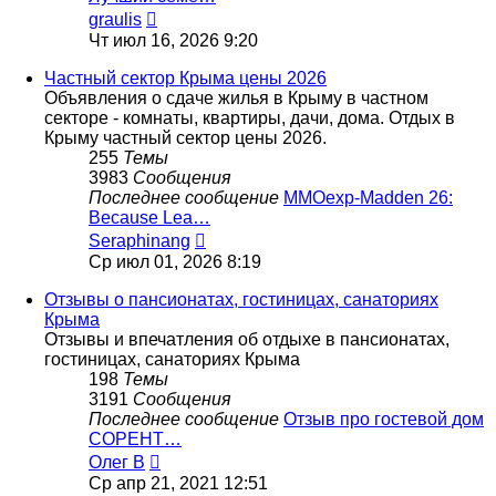
Перейти
graulis
к
Чт июл 16, 2026 9:20
последнему
сообщению
Частный сектор Крыма цены 2026
Объявления о сдаче жилья в Крыму в частном
секторе - комнаты, квартиры, дачи, дома. Отдых в
Крыму частный сектор цены 2026.
255
Темы
3983
Сообщения
Последнее сообщение
MMOexp-Madden 26:
Because Lea…
Перейти
Seraphinang
к
Ср июл 01, 2026 8:19
последнему
сообщению
Отзывы о пансионатах, гостиницах, санаториях
Крыма
Отзывы и впечатления об отдыхе в пансионатах,
гостиницах, санаториях Крыма
198
Темы
3191
Сообщения
Последнее сообщение
Отзыв про гостевой дом
СОРЕНТ…
Перейти
Олег В
к
Ср апр 21, 2021 12:51