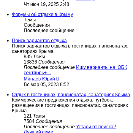
Чт июн 19, 2025 2:48
Форумы об отдыхе в Крыму
Темы
Сообщения
Последнее сообщение
Поиск вариантов отдыха
Поиск вариантов отдыха в гостиницах, пансионатах,
санаториях Крыма
835
Темы
13836
Сообщения
Последнее сообщение
Ищу варианты на ЮБК
сентябрь+…
Перейти
Минаев Юрий
к
Вс мар 05, 2023 8:52
последнему
сообщению
Отдых в гостиницах, пансионатах, санаториях Крыма
Коммерческие предложения отдыха, путёвок,
размещения в гостиницах, пансионатах, санаториях
Крыма
121
Темы
7584
Сообщения
Последнее сообщение
Устали от поиска?
Лучший семе…