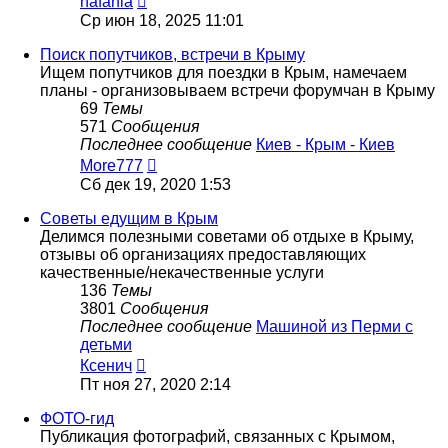
nafania
к
Ср июн 18, 2025 11:01
последнему
сообщению
Поиск попутчиков, встречи в Крыму
Ищем попутчиков для поездки в Крым, намечаем
планы - организовываем встречи форумчан в Крыму
69
Темы
571
Сообщения
Последнее сообщение
Киев - Крым - Киев
Перейти
More777
к
Сб дек 19, 2020 1:53
последнему
сообщению
Советы едущим в Крым
Делимся полезными советами об отдыхе в Крыму,
отзывы об организациях предоставляющих
качественные/некачественные услуги
136
Темы
3801
Сообщения
Последнее сообщение
Машиной из Перми с
детьми
Перейти
Ксенич
к
Пт ноя 27, 2020 2:14
последнему
сообщению
ФОТО-гид
Публикация фотографий, связанных с Крымом,