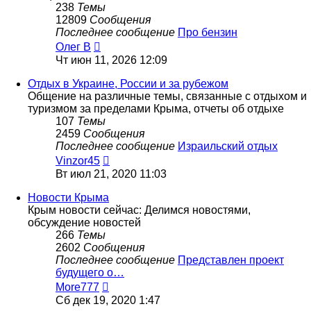
238
Темы
12809
Сообщения
Последнее сообщение
Про бензин
Перейти
Олег В
к
Чт июн 11, 2026 12:09
последнему
сообщению
Отдых в Украине, России и за рубежом
Общение на различные темы, связанные с отдыхом и
туризмом за пределами Крыма, отчеты об отдыхе
107
Темы
2459
Сообщения
Последнее сообщение
Израильский отдых
Перейти
Vinzor45
к
Вт июл 21, 2020 11:03
последнему
сообщению
Новости Крыма
Крым новости сейчас: Делимся новостями,
обсуждение новостей
266
Темы
2602
Сообщения
Последнее сообщение
Представлен проект
будущего о…
Перейти
More777
к
Сб дек 19, 2020 1:47
последнему