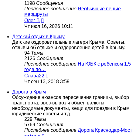
1198
Сообщения
Последнее сообщение
Необычные пешие
маршруты
Перейти
Олег В
к
Чт июл 16, 2026 10:11
последнему
сообщению
Детский отдых в Крыму
Детские оздоровительные лагеря Крыма. Советы,
отзывы об отдыхе и оздоровление детей в Крыму.
94
Темы
2126
Сообщения
Последнее сообщение
На ЮБК с ребенком 1,5
года по…
Перейти
Слава22
к
Чт сен 13, 2018 3:59
последнему
сообщению
Дорога в Крым
Обсуждение нюансов пересечения границы, выбор
транспорта, ввоз-вывоз и обмен валюты,
необходимые документы, вещи для поездки в Крым
юридические советы и т.д.
229
Темы
5769
Сообщения
Последнее сообщение
Дорога Краснодар-Мост
Перейти