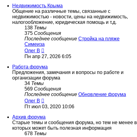
сообщению
Недвижимость Крыма
Общение на различные темы, связанные с
недвижимостью - новости, цены на недвижимость,
налогообложение, юридическая помощь и т.д.
138
Темы
375
Сообщения
Последнее сообщение
Стройка на пляже
Симеиза
Перейти
Олег В
к
Пн апр 27, 2026 6:05
последнему
сообщению
Работа форума
Предложения, замечания и вопросы по работе и
организации форума
34
Темы
569
Сообщения
Последнее сообщение
Обновление форума
Перейти
Олег В
к
Пт июл 03, 2020 10:06
последнему
сообщению
Архив форума
Старые темы и сообщения форума, но тем не менее в
которых может быть полезная информация
678
Темы