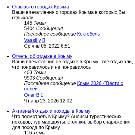
последнему
сообщению
Отзывы о городах Крыма
Ваши впечатления о городах Крыма в которых Вы
отдыхали
145
Темы
5404
Сообщения
Последнее сообщение
Коктебель
Перейти
Vaasiliy
к
Ср янв 05, 2022 6:51
последнему
сообщению
Отчёты об отдыхе в Крыму
Ваши впечатления об отдыхе в Крыму - где отдыхали,
что понравилось и не понравилось
403
Темы
9903
Сообщения
Последнее сообщение
Крым 2026 -"Вести с
полей"
Перейти
Олег В
к
Чт апр 23, 2026 12:02
последнему
сообщению
Активный отдых и походы в Крыму
Что посмотреть в Крыму? Анонсы туристических
походов, тур.маршруты, стоянки, выбор снаряжения
для похода по Крыму
116
Темы