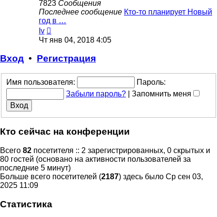
7823
Сообщения
Последнее сообщение
Кто-то планирует Новый
год в …
Перейти
Iv
к
Чт янв 04, 2018 4:05
последнему
сообщению
Вход
•
Регистрация
Имя пользователя:
Пароль:
Забыли пароль?
|
Запомнить меня
Кто сейчас на конференции
Всего
82
посетителя :: 2 зарегистрированных, 0 скрытых и
80 гостей (основано на активности пользователей за
последние 5 минут)
Больше всего посетителей (
2187
) здесь было Ср сен 03,
2025 11:09
Статистика