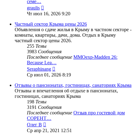
семе…
Перейти
graulis
к
Чт июл 16, 2026 9:20
последнему
сообщению
Частный сектор Крыма цены 2026
Объявления о сдаче жилья в Крыму в частном секторе -
комнаты, квартиры, дачи, дома. Отдых в Крыму
частный сектор цены 2026.
255
Темы
3983
Сообщения
Последнее сообщение
MMOexp-Madden 26:
Because Lea…
Перейти
Seraphinang
к
Ср июл 01, 2026 8:19
последнему
сообщению
Отзывы о пансионатах, гостиницах, санаториях Крыма
Отзывы и впечатления об отдыхе в пансионатах,
гостиницах, санаториях Крыма
198
Темы
3191
Сообщения
Последнее сообщение
Отзыв про гостевой дом
СОРЕНТ…
Перейти
Олег В
к
Ср апр 21, 2021 12:51
последнему