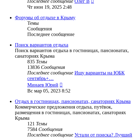
Последнее сообщение
Олег В
Чт июн 19, 2025 2:48
Форумы об отдыхе в Крыму
Темы
Сообщения
Последнее сообщение
Поиск вариантов отдыха
Поиск вариантов отдыха в гостиницах, пансионатах,
санаториях Крыма
835
Темы
13836
Сообщения
Последнее сообщение
Ищу варианты на ЮБК
сентябрь+…
Перейти
Минаев Юрий
к
Вс мар 05, 2023 8:52
последнему
сообщению
Отдых в гостиницах, пансионатах, санаториях Крыма
Коммерческие предложения отдыха, путёвок,
размещения в гостиницах, пансионатах, санаториях
Крыма
121
Темы
7584
Сообщения
Последнее сообщение
Устали от поиска? Лучший