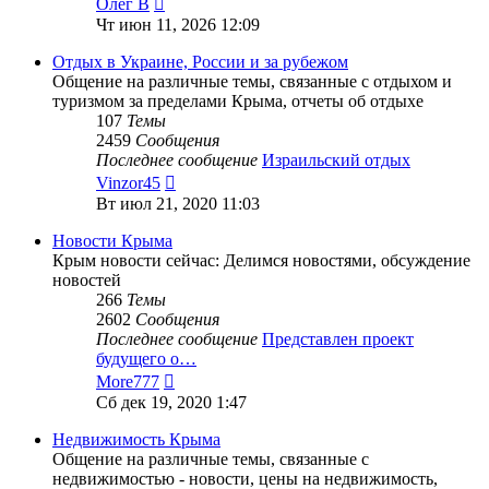
Олег В
к
Чт июн 11, 2026 12:09
последнему
сообщению
Отдых в Украине, России и за рубежом
Общение на различные темы, связанные с отдыхом и
туризмом за пределами Крыма, отчеты об отдыхе
107
Темы
2459
Сообщения
Последнее сообщение
Израильский отдых
Перейти
Vinzor45
к
Вт июл 21, 2020 11:03
последнему
сообщению
Новости Крыма
Крым новости сейчас: Делимся новостями, обсуждение
новостей
266
Темы
2602
Сообщения
Последнее сообщение
Представлен проект
будущего о…
Перейти
More777
к
Сб дек 19, 2020 1:47
последнему
сообщению
Недвижимость Крыма
Общение на различные темы, связанные с
недвижимостью - новости, цены на недвижимость,