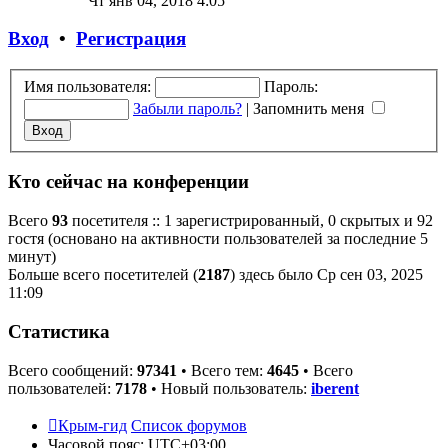
Чт янв 04, 2018 4:05
последнему
сообщению
Вход
•
Регистрация
Имя пользователя:
Пароль:
Забыли пароль?
|
Запомнить меня
Кто сейчас на конференции
Всего
93
посетителя :: 1 зарегистрированный, 0 скрытых и 92
гостя (основано на активности пользователей за последние 5
минут)
Больше всего посетителей (
2187
) здесь было Ср сен 03, 2025
11:09
Статистика
Всего сообщений:
97341
• Всего тем:
4645
• Всего
пользователей:
7178
• Новый пользователь:
iberent
Крым-гид
Список форумов
Часовой пояс:
UTC+03:00