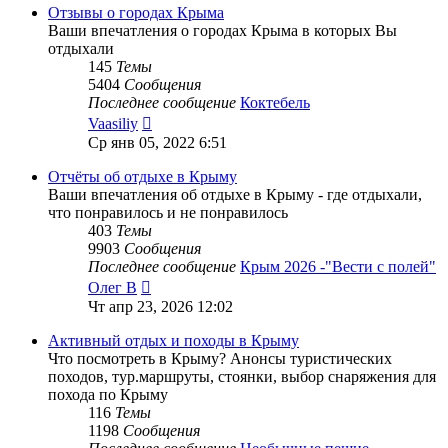
сообщению
Отзывы о городах Крыма
Ваши впечатления о городах Крыма в которых Вы
отдыхали
145
Темы
5404
Сообщения
Последнее сообщение
Коктебель
Перейти
Vaasiliy
к
Ср янв 05, 2022 6:51
последнему
сообщению
Отчёты об отдыхе в Крыму
Ваши впечатления об отдыхе в Крыму - где отдыхали,
что понравилось и не понравилось
403
Темы
9903
Сообщения
Последнее сообщение
Крым 2026 -"Вести с полей"
Перейти
Олег В
к
Чт апр 23, 2026 12:02
последнему
сообщению
Активный отдых и походы в Крыму
Что посмотреть в Крыму? Анонсы туристических
походов, тур.маршруты, стоянки, выбор снаряжения для
похода по Крыму
116
Темы
1198
Сообщения