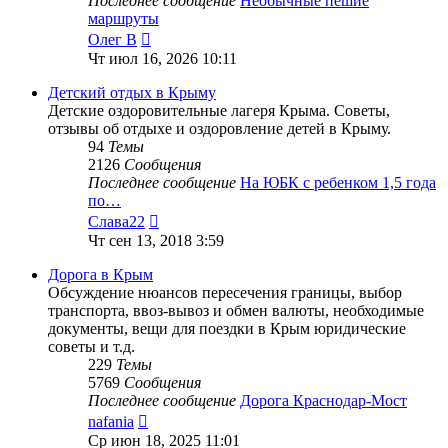
Последнее сообщение
Необычные пешие
маршруты
Перейти
Олег В
к
Чт июл 16, 2026 10:11
последнему
сообщению
Детский отдых в Крыму
Детские оздоровительные лагеря Крыма. Советы,
отзывы об отдыхе и оздоровление детей в Крыму.
94
Темы
2126
Сообщения
Последнее сообщение
На ЮБК с ребенком 1,5 года
по…
Перейти
Слава22
к
Чт сен 13, 2018 3:59
последнему
сообщению
Дорога в Крым
Обсуждение нюансов пересечения границы, выбор
транспорта, ввоз-вывоз и обмен валюты, необходимые
документы, вещи для поездки в Крым юридические
советы и т.д.
229
Темы
5769
Сообщения
Последнее сообщение
Дорога Краснодар-Мост
Перейти
nafania
к
Ср июн 18, 2025 11:01