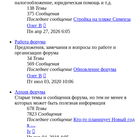
налогообложение, юридическая помощь и т.д.
138
Темы
375
Сообщения
Последнее сообщение
Стройка на пляже Симеиза
Перейти
Олег В
к
Пн апр 27, 2026 6:05
последнему
сообщению
Работа форума
Предложения, замечания и вопросы по работе и
организации форума
34
Темы
569
Сообщения
Последнее сообщение
Обновление форума
Перейти
Олег В
к
Пт июл 03, 2020 10:06
последнему
сообщению
Архив форума
Старые темы и сообщения форума, но тем не менее в
которых может быть полезная информация
678
Темы
7823
Сообщения
Последнее сообщение
Кто-то планирует Новый год
в …
Перейти
Iv
к