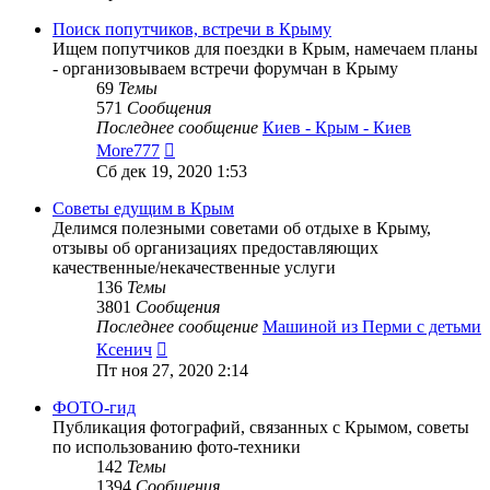
последнему
сообщению
Поиск попутчиков, встречи в Крыму
Ищем попутчиков для поездки в Крым, намечаем планы
- организовываем встречи форумчан в Крыму
69
Темы
571
Сообщения
Последнее сообщение
Киев - Крым - Киев
Перейти
More777
к
Сб дек 19, 2020 1:53
последнему
сообщению
Советы едущим в Крым
Делимся полезными советами об отдыхе в Крыму,
отзывы об организациях предоставляющих
качественные/некачественные услуги
136
Темы
3801
Сообщения
Последнее сообщение
Машиной из Перми с детьми
Перейти
Ксенич
к
Пт ноя 27, 2020 2:14
последнему
сообщению
ФОТО-гид
Публикация фотографий, связанных с Крымом, советы
по использованию фото-техники
142
Темы
1394
Сообщения