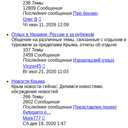
238
Темы
12809
Сообщения
Последнее сообщение
Про бензин
Перейти
Олег В
к
Чт июн 11, 2026 12:09
последнему
сообщению
Отдых в Украине, России и за рубежом
Общение на различные темы, связанные с отдыхом и
туризмом за пределами Крыма, отчеты об отдыхе
107
Темы
2459
Сообщения
Последнее сообщение
Израильский отдых
Перейти
Vinzor45
к
Вт июл 21, 2020 11:03
последнему
сообщению
Новости Крыма
Крым новости сейчас: Делимся новостями,
обсуждение новостей
266
Темы
2602
Сообщения
Последнее сообщение
Представлен проект
будущего о…
Перейти
More777
к
Сб дек 19, 2020 1:47
последнему