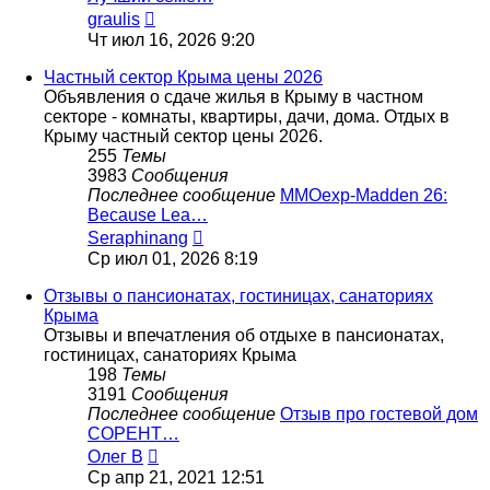
Перейти
graulis
к
Чт июл 16, 2026 9:20
последнему
сообщению
Частный сектор Крыма цены 2026
Объявления о сдаче жилья в Крыму в частном
секторе - комнаты, квартиры, дачи, дома. Отдых в
Крыму частный сектор цены 2026.
255
Темы
3983
Сообщения
Последнее сообщение
MMOexp-Madden 26:
Because Lea…
Перейти
Seraphinang
к
Ср июл 01, 2026 8:19
последнему
сообщению
Отзывы о пансионатах, гостиницах, санаториях
Крыма
Отзывы и впечатления об отдыхе в пансионатах,
гостиницах, санаториях Крыма
198
Темы
3191
Сообщения
Последнее сообщение
Отзыв про гостевой дом
СОРЕНТ…
Перейти
Олег В
к
Ср апр 21, 2021 12:51