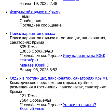
Чт июн 19, 2025 2:48
Форумы об отдыхе в Крыму
Темы
Сообщения
Последнее сообщение
Поиск вариантов отдыха
Поиск вариантов отдыха в гостиницах, пансионатах,
санаториях Крыма
835
Темы
13836
Сообщения
Последнее сообщение
Ищу варианты на ЮБК
сентябрь+…
Перейти
Минаев Юрий
к
Вс мар 05, 2023 8:52
последнему
сообщению
Отдых в гостиницах, пансионатах, санаториях Крыма
Коммерческие предложения отдыха, путёвок,
размещения в гостиницах, пансионатах, санаториях
Крыма
121
Темы
7584
Сообщения
Последнее сообщение
Устали от поиска?
Лучший семе…