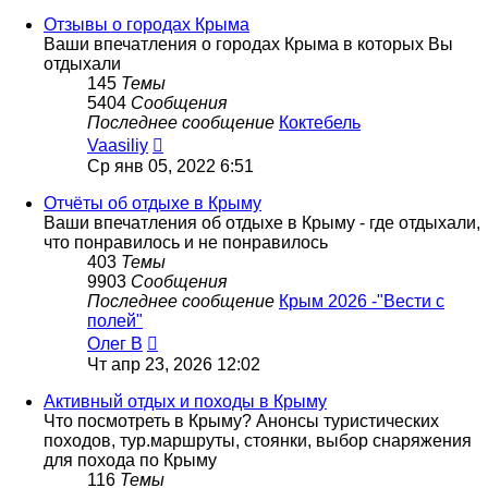
последнему
сообщению
Отзывы о городах Крыма
Ваши впечатления о городах Крыма в которых Вы
отдыхали
145
Темы
5404
Сообщения
Последнее сообщение
Коктебель
Перейти
Vaasiliy
к
Ср янв 05, 2022 6:51
последнему
сообщению
Отчёты об отдыхе в Крыму
Ваши впечатления об отдыхе в Крыму - где отдыхали,
что понравилось и не понравилось
403
Темы
9903
Сообщения
Последнее сообщение
Крым 2026 -"Вести с
полей"
Перейти
Олег В
к
Чт апр 23, 2026 12:02
последнему
сообщению
Активный отдых и походы в Крыму
Что посмотреть в Крыму? Анонсы туристических
походов, тур.маршруты, стоянки, выбор снаряжения
для похода по Крыму
116
Темы