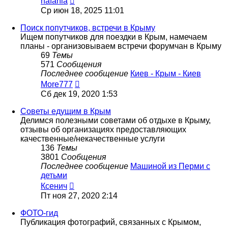
nafania
к
Ср июн 18, 2025 11:01
последнему
сообщению
Поиск попутчиков, встречи в Крыму
Ищем попутчиков для поездки в Крым, намечаем
планы - организовываем встречи форумчан в Крыму
69
Темы
571
Сообщения
Последнее сообщение
Киев - Крым - Киев
Перейти
More777
к
Сб дек 19, 2020 1:53
последнему
сообщению
Советы едущим в Крым
Делимся полезными советами об отдыхе в Крыму,
отзывы об организациях предоставляющих
качественные/некачественные услуги
136
Темы
3801
Сообщения
Последнее сообщение
Машиной из Перми с
детьми
Перейти
Ксенич
к
Пт ноя 27, 2020 2:14
последнему
сообщению
ФОТО-гид
Публикация фотографий, связанных с Крымом,