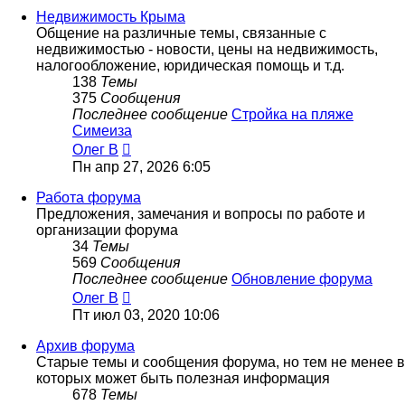
сообщению
Недвижимость Крыма
Общение на различные темы, связанные с
недвижимостью - новости, цены на недвижимость,
налогообложение, юридическая помощь и т.д.
138
Темы
375
Сообщения
Последнее сообщение
Стройка на пляже
Симеиза
Перейти
Олег В
к
Пн апр 27, 2026 6:05
последнему
сообщению
Работа форума
Предложения, замечания и вопросы по работе и
организации форума
34
Темы
569
Сообщения
Последнее сообщение
Обновление форума
Перейти
Олег В
к
Пт июл 03, 2020 10:06
последнему
сообщению
Архив форума
Старые темы и сообщения форума, но тем не менее в
которых может быть полезная информация
678
Темы