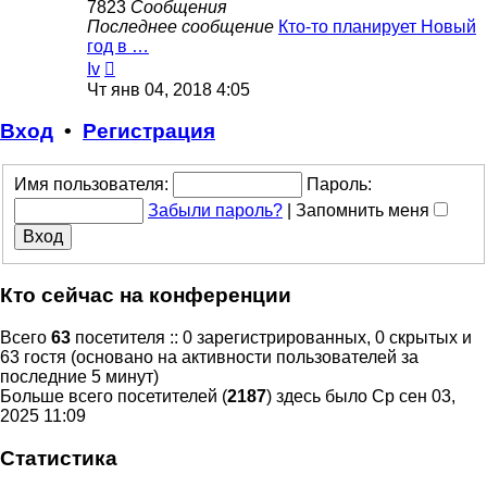
7823
Сообщения
Последнее сообщение
Кто-то планирует Новый
год в …
Перейти
Iv
к
Чт янв 04, 2018 4:05
последнему
сообщению
Вход
•
Регистрация
Имя пользователя:
Пароль:
Забыли пароль?
|
Запомнить меня
Кто сейчас на конференции
Всего
63
посетителя :: 0 зарегистрированных, 0 скрытых и
63 гостя (основано на активности пользователей за
последние 5 минут)
Больше всего посетителей (
2187
) здесь было Ср сен 03,
2025 11:09
Статистика