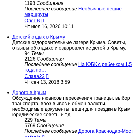
1198
Сообщения
Последнее сообщение
Необычные пешие
маршруты
Перейти
Олег В
к
Чт июл 16, 2026 10:11
последнему
сообщению
Детский отдых в Крыму
Детские оздоровительные лагеря Крыма. Советы,
отзывы об отдыхе и оздоровление детей в Крыму.
94
Темы
2126
Сообщения
Последнее сообщение
На ЮБК с ребенком 1,5
года по…
Перейти
Слава22
к
Чт сен 13, 2018 3:59
последнему
сообщению
Дорога в Крым
Обсуждение нюансов пересечения границы, выбор
транспорта, ввоз-вывоз и обмен валюты,
необходимые документы, вещи для поездки в Крым
юридические советы и т.д.
229
Темы
5769
Сообщения
Последнее сообщение
Дорога Краснодар-Мост
Перейти