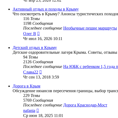
Чт апр 23, 2026 12:02
последнему
сообщению
Активный отдых и походы в Крыму
Что посмотреть в Крыму? Анонсы туристических походов
116
Темы
1198
Сообщения
Последнее сообщение
Необычные пешие маршруты
Перейти
Олег В
к
Чт июл 16, 2026 10:11
последнему
сообщению
Детский отдых в Крыму
Детские оздоровительные лагеря Крыма. Советы, отзывы 
94
Темы
2126
Сообщения
Последнее сообщение
На ЮБК с ребенком 1,5 года
Перейти
Слава22
к
Чт сен 13, 2018 3:59
последнему
сообщению
Дорога в Крым
Обсуждение нюансов пересечения границы, выбор трансп
229
Темы
5769
Сообщения
Последнее сообщение
Дорога Краснодар-Мост
Перейти
nafania
к
Ср июн 18, 2025 11:01