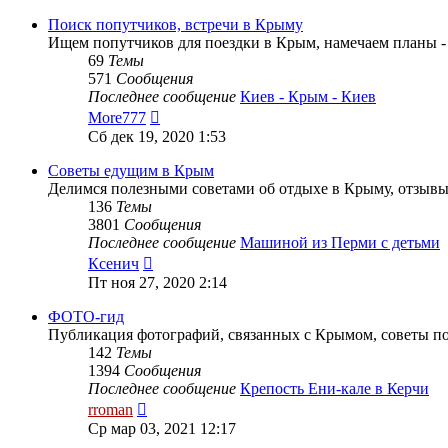
последнему
сообщению
Поиск попутчиков, встречи в Крыму
Ищем попутчиков для поездки в Крым, намечаем планы 
69
Темы
571
Сообщения
Последнее сообщение
Киев - Крым - Киев
Перейти
More777
к
Сб дек 19, 2020 1:53
последнему
сообщению
Советы едущим в Крым
Делимся полезными советами об отдыхе в Крыму, отзывы
136
Темы
3801
Сообщения
Последнее сообщение
Машиной из Перми с детьми
Перейти
Ксенич
к
Пт ноя 27, 2020 2:14
последнему
сообщению
ФОТО-гид
Публикация фотографий, связанных с Крымом, советы п
142
Темы
1394
Сообщения
Последнее сообщение
Крепость Ени-кале в Керчи
Перейти
rroman
к
Ср мар 03, 2021 12:17
последнему