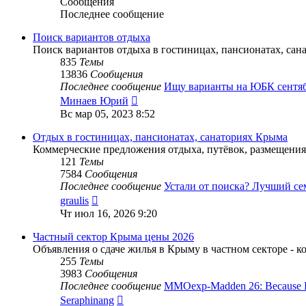
Сообщения
Последнее сообщение
Поиск вариантов отдыха
Поиск вариантов отдыха в гостиницах, пансионатах, са
835
Темы
13836
Сообщения
Последнее сообщение
Ищу варианты на ЮБК сент
Перейти
Минаев Юрий
к
Вс мар 05, 2023 8:52
последнему
сообщению
Отдых в гостиницах, пансионатах, санаториях Крыма
Коммерческие предложения отдыха, путёвок, размещения
121
Темы
7584
Сообщения
Последнее сообщение
Устали от поиска? Лучший с
Перейти
graulis
к
Чт июл 16, 2026 9:20
последнему
сообщению
Частный сектор Крыма цены 2026
Объявления о сдаче жилья в Крыму в частном секторе - к
255
Темы
3983
Сообщения
Последнее сообщение
MMOexp-Madden 26: Because
Перейти
Seraphinang