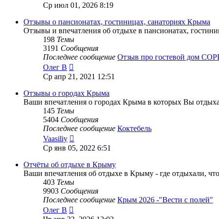
к
Ср июл 01, 2026 8:19
последнему
сообщению
Отзывы о пансионатах, гостиницах, санаториях Крыма
Отзывы и впечатления об отдыхе в пансионатах, гостини
198
Темы
3191
Сообщения
Последнее сообщение
Отзыв про гостевой дом С
Перейти
Олег В
к
Ср апр 21, 2021 12:51
последнему
сообщению
Отзывы о городах Крыма
Ваши впечатления о городах Крыма в которых Вы отдых
145
Темы
5404
Сообщения
Последнее сообщение
Коктебель
Перейти
Vaasiliy
к
Ср янв 05, 2022 6:51
последнему
сообщению
Отчёты об отдыхе в Крыму
Ваши впечатления об отдыхе в Крыму - где отдыхали, чт
403
Темы
9903
Сообщения
Последнее сообщение
Крым 2026 -"Вести с полей"
Перейти
Олег В
к