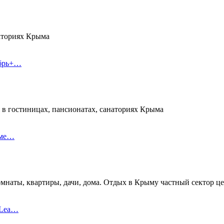
наториях Крыма
ябрь+…
 в гостиницах, пансионатах, санаториях Крыма
еме…
омнаты, квартиры, дачи, дома. Отдых в Крыму частный сектор ц
 Lea…