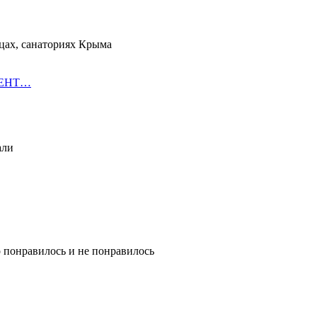
цах, санаториях Крыма
ОРЕНТ…
али
о понравилось и не понравилось