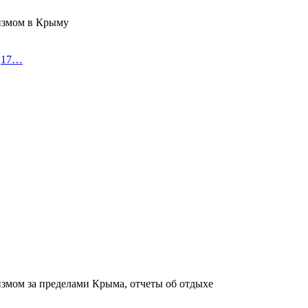
измом в Крыму
я,17…
измом за пределами Крыма, отчеты об отдыхе