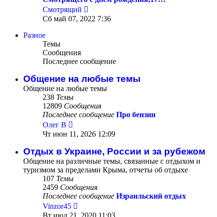
Перейти
Смотрящий
к
Сб май 07, 2022 7:36
последнему
сообщению
Разное
Темы
Сообщения
Последнее сообщение
Общение на любые темы
Общение на любые темы
238
Темы
12809
Сообщения
Последнее сообщение
Про бензин
Перейти
Олег В
к
Чт июн 11, 2026 12:09
последнему
сообщению
Отдых в Украине, России и за рубежом
Общение на различные темы, связанные с отдыхом и
туризмом за пределами Крыма, отчеты об отдыхе
107
Темы
2459
Сообщения
Последнее сообщение
Израильский отдых
Перейти
Vinzor45
к
Вт июл 21, 2020 11:03