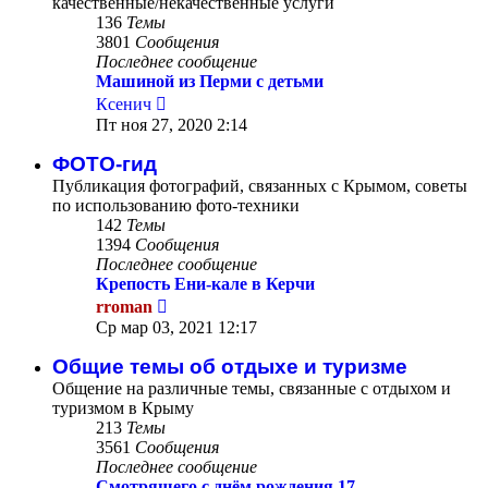
качественные/некачественные услуги
136
Темы
3801
Сообщения
Последнее сообщение
Машиной из Перми с детьми
Перейти
Ксенич
к
Пт ноя 27, 2020 2:14
последнему
сообщению
ФОТО-гид
Публикация фотографий, связанных с Крымом, советы
по использованию фото-техники
142
Темы
1394
Сообщения
Последнее сообщение
Крепость Ени-кале в Керчи
Перейти
rroman
к
Ср мар 03, 2021 12:17
последнему
сообщению
Общие темы об отдыхе и туризме
Общение на различные темы, связанные с отдыхом и
туризмом в Крыму
213
Темы
3561
Сообщения
Последнее сообщение
Смотрящего с днём рождения,17…