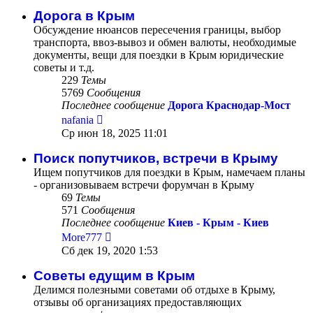
сообщению
Дорога в Крым
Обсуждение нюансов пересечения границы, выбор
транспорта, ввоз-вывоз и обмен валюты, необходимые
документы, вещи для поездки в Крым юридические
советы и т.д.
229
Темы
5769
Сообщения
Последнее сообщение
Дорога Краснодар-Мост
Перейти
nafania
к
Ср июн 18, 2025 11:01
последнему
сообщению
Поиск попутчиков, встречи в Крыму
Ищем попутчиков для поездки в Крым, намечаем планы
- организовываем встречи форумчан в Крыму
69
Темы
571
Сообщения
Последнее сообщение
Киев - Крым - Киев
Перейти
More777
к
Сб дек 19, 2020 1:53
последнему
сообщению
Советы едущим в Крым
Делимся полезными советами об отдыхе в Крыму,
отзывы об организациях предоставляющих