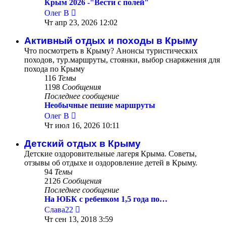
Крым 2026 -"Вести с полей"
Перейти
Олег В
к
Чт апр 23, 2026 12:02
последнему
сообщению
Активный отдых и походы в Крыму
Что посмотреть в Крыму? Анонсы туристических
походов, тур.маршруты, стоянки, выбор снаряжения для
похода по Крыму
116
Темы
1198
Сообщения
Последнее сообщение
Необычные пешие маршруты
Перейти
Олег В
к
Чт июл 16, 2026 10:11
последнему
сообщению
Детский отдых в Крыму
Детские оздоровительные лагеря Крыма. Советы,
отзывы об отдыхе и оздоровление детей в Крыму.
94
Темы
2126
Сообщения
Последнее сообщение
На ЮБК с ребенком 1,5 года по…
Перейти
Слава22
к
Чт сен 13, 2018 3:59
последнему