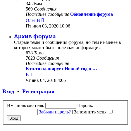
34
Темы
569
Сообщения
Последнее сообщение
Обновление форума
Перейти
Олег В
к
Пт июл 03, 2020 10:06
последнему
сообщению
Архив форума
Старые темы и сообщения форума, но тем не менее в
которых может быть полезная информация
678
Темы
7823
Сообщения
Последнее сообщение
Кто-то планирует Новый год в …
Перейти
Iv
к
Чт янв 04, 2018 4:05
последнему
сообщению
Вход
•
Регистрация
Имя пользователя:
Пароль:
Забыли пароль?
|
Запомнить меня