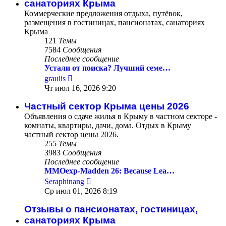
санаториях Крыма
Коммерческие предложения отдыха, путёвок,
размещения в гостиницах, пансионатах, санаториях
Крыма
121
Темы
7584
Сообщения
Последнее сообщение
Устали от поиска? Лучший семе…
Перейти
graulis
к
Чт июл 16, 2026 9:20
последнему
сообщению
Частный сектор Крыма цены 2026
Объявления о сдаче жилья в Крыму в частном секторе -
комнаты, квартиры, дачи, дома. Отдых в Крыму
частный сектор цены 2026.
255
Темы
3983
Сообщения
Последнее сообщение
MMOexp-Madden 26: Because Lea…
Перейти
Seraphinang
к
Ср июл 01, 2026 8:19
последнему
сообщению
Отзывы о пансионатах, гостиницах,
санаториях Крыма