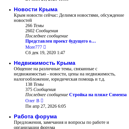
последнему
сообщению
Новости Крыма
Крым новости сейчас: Делимся новостями, обсуждение
новостей
266
Темы
2602
Сообщения
Последнее сообщение
Представлен проект будущего о…
Перейти
More777
к
Сб дек 19, 2020 1:47
последнему
сообщению
Недвижимость Крыма
Общение на различные темы, связанные с
недвижимостью - новости, цены на недвижимость,
налогообложение, юридическая помощь и т.д.
138
Темы
375
Сообщения
Последнее сообщение
Стройка на пляже Симеиза
Перейти
Олег В
к
Пн апр 27, 2026 6:05
последнему
сообщению
Работа форума
Предложения, замечания и вопросы по работе и
организации форума