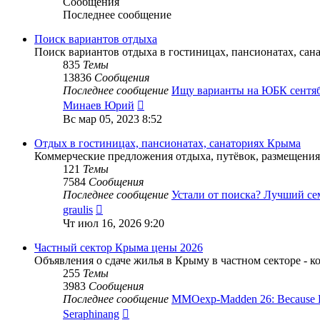
Сообщения
Последнее сообщение
Поиск вариантов отдыха
Поиск вариантов отдыха в гостиницах, пансионатах, са
835
Темы
13836
Сообщения
Последнее сообщение
Ищу варианты на ЮБК сент
Перейти
Минаев Юрий
к
Вс мар 05, 2023 8:52
последнему
сообщению
Отдых в гостиницах, пансионатах, санаториях Крыма
Коммерческие предложения отдыха, путёвок, размещения
121
Темы
7584
Сообщения
Последнее сообщение
Устали от поиска? Лучший с
Перейти
graulis
к
Чт июл 16, 2026 9:20
последнему
сообщению
Частный сектор Крыма цены 2026
Объявления о сдаче жилья в Крыму в частном секторе - к
255
Темы
3983
Сообщения
Последнее сообщение
MMOexp-Madden 26: Because
Перейти
Seraphinang