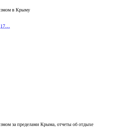
измом в Крыму
я,17…
измом за пределами Крыма, отчеты об отдыхе