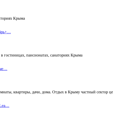
наториях Крыма
ябрь+…
 в гостиницах, пансионатах, санаториях Крыма
еме…
омнаты, квартиры, дачи, дома. Отдых в Крыму частный сектор ц
 Lea…