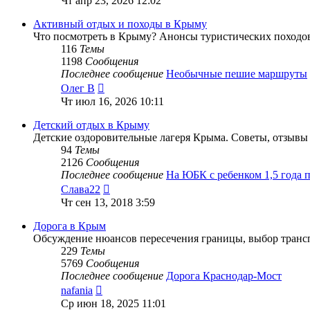
Чт апр 23, 2026 12:02
последнему
сообщению
Активный отдых и походы в Крыму
Что посмотреть в Крыму? Анонсы туристических походов
116
Темы
1198
Сообщения
Последнее сообщение
Необычные пешие маршруты
Перейти
Олег В
к
Чт июл 16, 2026 10:11
последнему
сообщению
Детский отдых в Крыму
Детские оздоровительные лагеря Крыма. Советы, отзывы 
94
Темы
2126
Сообщения
Последнее сообщение
На ЮБК с ребенком 1,5 года
Перейти
Слава22
к
Чт сен 13, 2018 3:59
последнему
сообщению
Дорога в Крым
Обсуждение нюансов пересечения границы, выбор трансп
229
Темы
5769
Сообщения
Последнее сообщение
Дорога Краснодар-Мост
Перейти
nafania
к
Ср июн 18, 2025 11:01