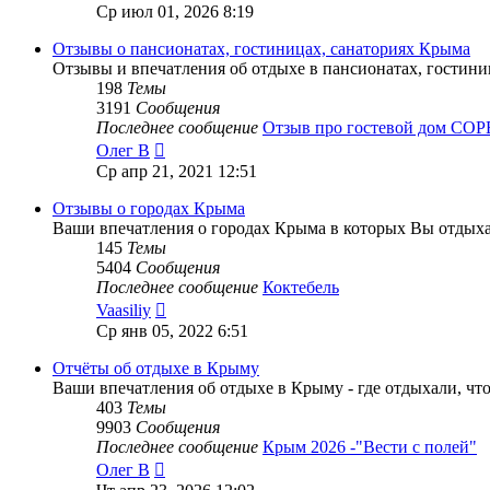
к
Ср июл 01, 2026 8:19
последнему
сообщению
Отзывы о пансионатах, гостиницах, санаториях Крыма
Отзывы и впечатления об отдыхе в пансионатах, гостини
198
Темы
3191
Сообщения
Последнее сообщение
Отзыв про гостевой дом С
Перейти
Олег В
к
Ср апр 21, 2021 12:51
последнему
сообщению
Отзывы о городах Крыма
Ваши впечатления о городах Крыма в которых Вы отдых
145
Темы
5404
Сообщения
Последнее сообщение
Коктебель
Перейти
Vaasiliy
к
Ср янв 05, 2022 6:51
последнему
сообщению
Отчёты об отдыхе в Крыму
Ваши впечатления об отдыхе в Крыму - где отдыхали, чт
403
Темы
9903
Сообщения
Последнее сообщение
Крым 2026 -"Вести с полей"
Перейти
Олег В
к