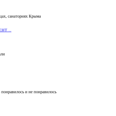
цах, санаториях Крыма
ОРЕНТ…
али
о понравилось и не понравилось