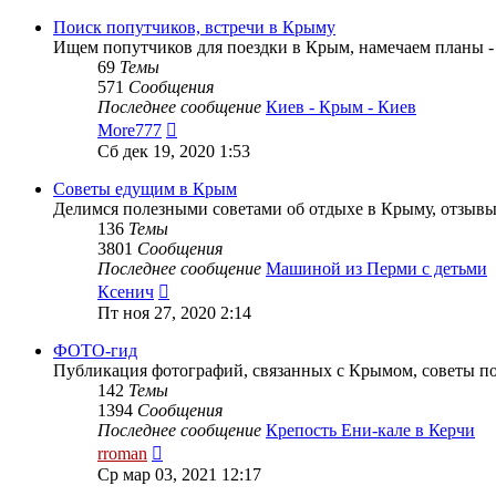
последнему
сообщению
Поиск попутчиков, встречи в Крыму
Ищем попутчиков для поездки в Крым, намечаем планы 
69
Темы
571
Сообщения
Последнее сообщение
Киев - Крым - Киев
Перейти
More777
к
Сб дек 19, 2020 1:53
последнему
сообщению
Советы едущим в Крым
Делимся полезными советами об отдыхе в Крыму, отзывы
136
Темы
3801
Сообщения
Последнее сообщение
Машиной из Перми с детьми
Перейти
Ксенич
к
Пт ноя 27, 2020 2:14
последнему
сообщению
ФОТО-гид
Публикация фотографий, связанных с Крымом, советы п
142
Темы
1394
Сообщения
Последнее сообщение
Крепость Ени-кале в Керчи
Перейти
rroman
к
Ср мар 03, 2021 12:17
последнему