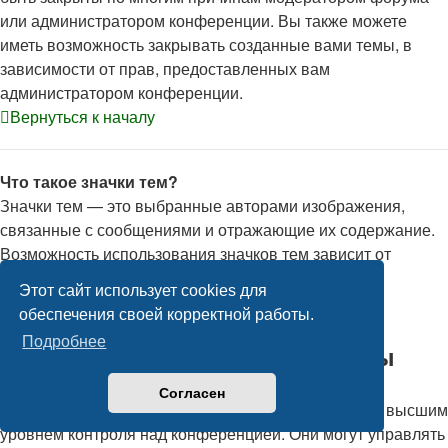
или администратором конференции. Вы также можете
иметь возможность закрывать созданные вами темы, в
зависимости от прав, предоставленных вам
администратором конференции.
Вернуться к началу
Что такое значки тем?
Значки тем — это выбранные авторами изображения,
связанные с сообщениями и отражающие их содержание.
Возможность использования значков тем зависит от
разрешений, установленных администратором
Этот сайт использует cookies для
конференции.
обеспечения своей корректной работы.
Вернуться к началу
Подробнее
Уровни пользователей и группы
Кто такие администраторы?
Согласен
Администраторы — это пользователи, наделённые высшим
уровнем контроля над конференцией. Они могут управлять