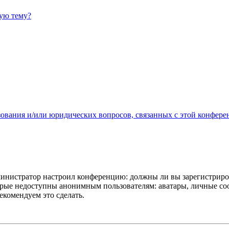
ную тему?
зования и/или юридических вопросов, связанных с этой конфере
администратор настроил конференцию: должны ли вы зарегистриро
рые недоступны анонимным пользователям: аватары, личные сообщ
екомендуем это сделать.