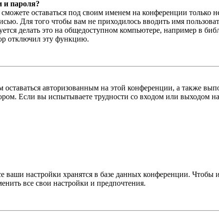
и и пароля?
ы сможете оставаться под своим именем на конференции только н
писью. Для того чтобы вам не приходилось вводить имя пользова
тся делать это на общедоступном компьютере, например в библи
тор отключил эту функцию.
вам оставаться авторизованным на этой конференции, а также в
ром. Если вы испытываете трудности со входом или выходом на
се ваши настройки хранятся в базе данных конференции. Чтобы 
менить все свои настройки и предпочтения.