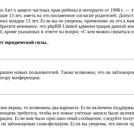
, или Акт о защите частных прав ребёнка в интернете от 1998 г.
е 13 лет, иметь на это письменное согласие родителей. Допус
х младше 13 лет. Если вы не уверены, применимо ли это к вам
Обратите внимание, что phpBB Limited администрация данной к
, кроме указанных в ответе на вопрос «С кем можно связаться 
ет юридической силы.
.
цию новых пользователей. Также возможно, что он заблокирова
ратору конференции.
 они верны, то возможны два варианта. Если включена поддержка
енциях требуется, чтобы все новые учётные записи были актив
трации. Если вам было прислано email-сообщение, следуйте пол
 он заблокирован спам-фильтром. Если вы уверены, что ввели пр