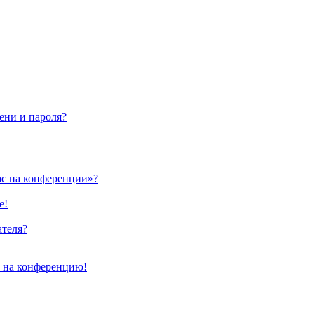
ени и пароля?
ас на конференции»?
е!
ателя?
и на конференцию!