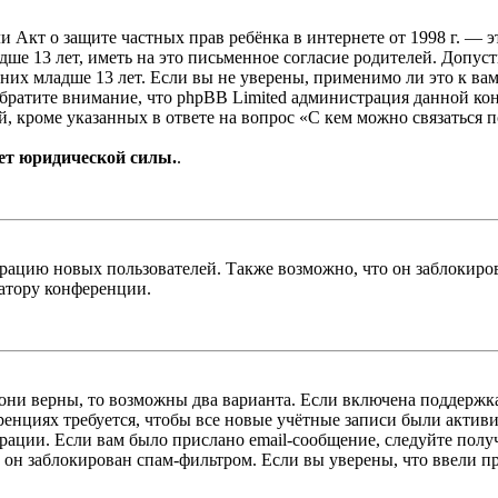
, или Акт о защите частных прав ребёнка в интернете от 1998 г.
е 13 лет, иметь на это письменное согласие родителей. Допус
х младше 13 лет. Если вы не уверены, применимо ли это к вам
Обратите внимание, что phpBB Limited администрация данной к
, кроме указанных в ответе на вопрос «С кем можно связаться 
ет юридической силы.
.
цию новых пользователей. Также возможно, что он заблокирова
ратору конференции.
 они верны, то возможны два варианта. Если включена поддержка
енциях требуется, чтобы все новые учётные записи были актив
трации. Если вам было прислано email-сообщение, следуйте пол
 он заблокирован спам-фильтром. Если вы уверены, что ввели пр