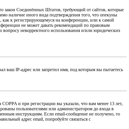
 — это закон Соединённых Штатов, требующий от сайтов, которые
тимо наличие иного вида подтверждения того, что опекуны
, как к регистрирующемуся на конференции, или к самой
онференции не может давать рекомендаций по правовым
по вопросу некорректного использования и/или юридических
л ваш IP-адрес или запретил имя, под которым вы пытаетесь
 COPPA и при регистрации вы указали, что вам менее 13 лет,
ированы пользователями или администратором до входа в
ученным инструкциям. Если email-сообщение не получено, то
авильный адрес email, попробуйте связаться с