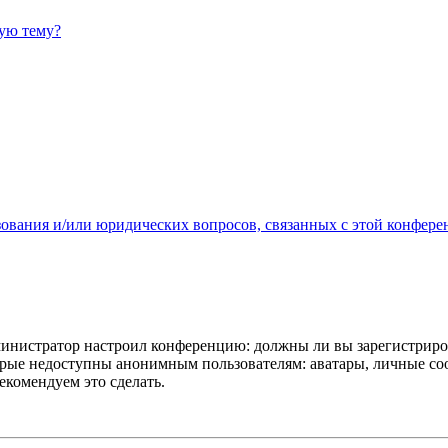
ную тему?
зования и/или юридических вопросов, связанных с этой конфере
администратор настроил конференцию: должны ли вы зарегистриро
рые недоступны анонимным пользователям: аватары, личные сообщ
екомендуем это сделать.