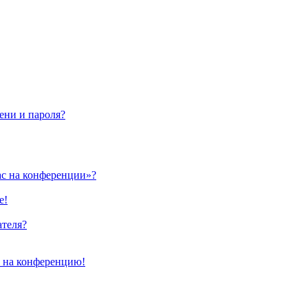
ени и пароля?
ас на конференции»?
е!
ателя?
и на конференцию!