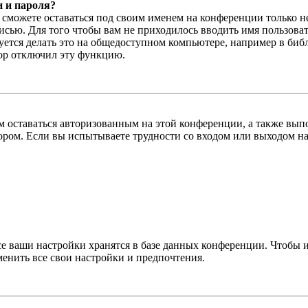
и и пароля?
ы сможете оставаться под своим именем на конференции только н
писью. Для того чтобы вам не приходилось вводить имя пользова
тся делать это на общедоступном компьютере, например в библи
тор отключил эту функцию.
вам оставаться авторизованным на этой конференции, а также в
ром. Если вы испытываете трудности со входом или выходом на
се ваши настройки хранятся в базе данных конференции. Чтобы 
менить все свои настройки и предпочтения.